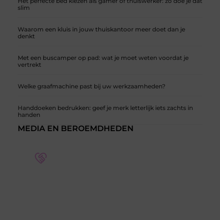
Het perfecte bed kiezen als gamer of thuiswerker: zo doe je dat
slim
Waarom een kluis in jouw thuiskantoor meer doet dan je
denkt
Met een buscamper op pad: wat je moet weten voordat je
vertrekt
Welke graafmachine past bij uw werkzaamheden?
Handdoeken bedrukken: geef je merk letterlijk iets zachts in
handen
MEDIA EN BEROEMDHEDEN
Word deel van een actieve blogcommunity
Bij ons krijg je meer dan alleen een plek om te
schrijven. Ontmoet andere schrijvers, ontvang
feedback, en laat je inspireren door de verhalen
van anderen.