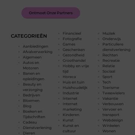
Ontmoet Onze Partners
Financieel
Muziek
CATEGORIEËN
Fotografie
Onderwijs
Games
Particuliere
Aanbiedingen
Geschenken
dienstverlening
Afvalverwerking
Gezondheid
Rechten
Algemeen
Groothandel
Recreatie
Autos en
Hobby en vrije
Relatie
Motoren
tijd
Sociaal
Banen en
Horeca
Sport
opleidingen
Huis en tuin
Tech
Beauty en
Huishoudelijk
Toerisme
verzorging
Industrie
Tweewielers
Bedrijven
Internet
Vakantie
Bloemen
Internet
Verbouwen
Blog
marketing
Vervoer en
Boeken en
Kinderen
transport
Tijdschriften
Kunst
Webdesign
Cadeau
Kunst en
Winkelen
Dienstverlening
cultuur
Wonen
Dieren