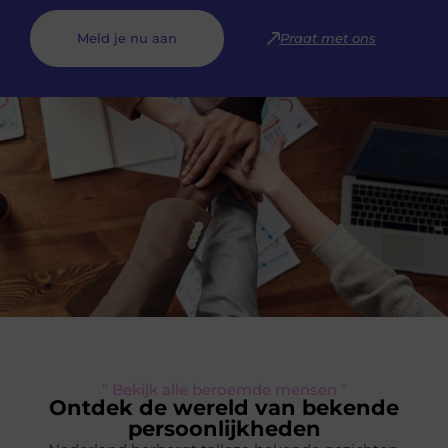
Meld je nu aan
Praat met ons
" Bekijk alle beroemde mensen "
Ontdek de wereld van bekende
persoonlijkheden