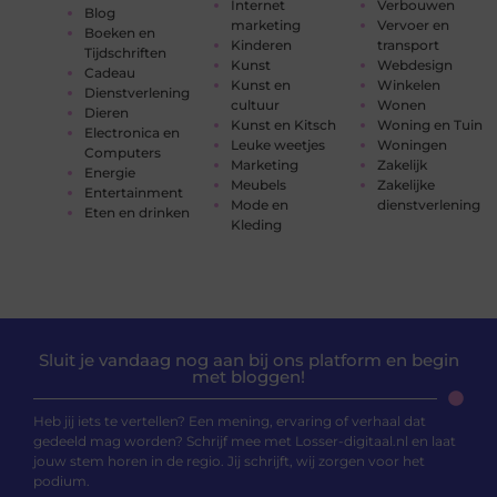
Internet
Verbouwen
Blog
marketing
Vervoer en
Boeken en
Kinderen
transport
Tijdschriften
Kunst
Webdesign
Cadeau
Kunst en
Winkelen
Dienstverlening
cultuur
Wonen
Dieren
Kunst en Kitsch
Woning en Tuin
Electronica en
Leuke weetjes
Woningen
Computers
Marketing
Zakelijk
Energie
Meubels
Zakelijke
Entertainment
Mode en
dienstverlening
Eten en drinken
Kleding
Sluit je vandaag nog aan bij ons platform en begin
met bloggen!
Heb jij iets te vertellen? Een mening, ervaring of verhaal dat
gedeeld mag worden? Schrijf mee met Losser-digitaal.nl en laat
jouw stem horen in de regio. Jij schrijft, wij zorgen voor het
podium.