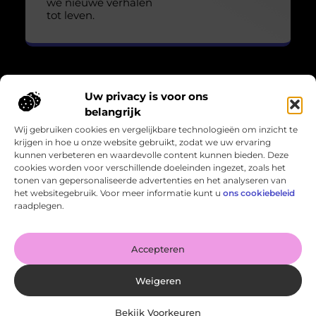
we nieuwe verhalen
tot leven.
Uw privacy is voor ons
Over Losser Digitaal
belangrijk
“Kijk omhoog. Vind het wonder in het gewone.”
Wij gebruiken cookies en vergelijkbare technologieën om inzicht te
Losser-digitaal.nl nodigt je uit om de magie in het alledaagse
krijgen in hoe u onze website gebruikt, zodat we uw ervaring
te zien. Inspirerende blogs en verhalen die verwondering
kunnen verbeteren en waardevolle content kunnen bieden. Deze
oproepen en het leven in een ander licht zetten.
cookies worden voor verschillende doeleinden ingezet, zoals het
tonen van gepersonaliseerde advertenties en het analyseren van
Bericht categorie
het websitegebruik. Voor meer informatie kunt u
ons cookiebeleid
raadplegen.
Onze informatie
Accepteren
Kan je geld verdienen met een website? Zo haal je het meeste uit je online potentieel
Weigeren
Bekijk Voorkeuren