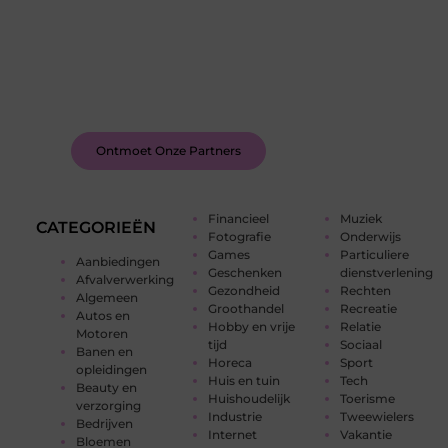
Word deel van een actieve blogcommunity
Bij ons krijg je meer dan alleen een plek om te
schrijven. Ontmoet andere schrijvers, ontvang
feedback, en laat je inspireren door de verhalen
van anderen.
Ontmoet Onze Partners
Financieel
Muziek
CATEGORIEËN
Fotografie
Onderwijs
Games
Particuliere
Aanbiedingen
Geschenken
dienstverlening
Afvalverwerking
Gezondheid
Rechten
Algemeen
Groothandel
Recreatie
Autos en
Hobby en vrije
Relatie
Motoren
tijd
Sociaal
Banen en
Horeca
Sport
opleidingen
Huis en tuin
Tech
Beauty en
Huishoudelijk
Toerisme
verzorging
Industrie
Tweewielers
Bedrijven
Internet
Vakantie
Bloemen