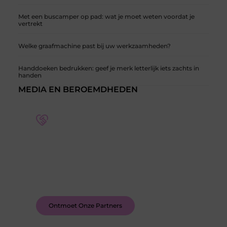
Met een buscamper op pad: wat je moet weten voordat je
vertrekt
Welke graafmachine past bij uw werkzaamheden?
Handdoeken bedrukken: geef je merk letterlijk iets zachts in
handen
MEDIA EN BEROEMDHEDEN
Word deel van een actieve blogcommunity
Bij ons krijg je meer dan alleen een plek om te
schrijven. Ontmoet andere schrijvers, ontvang
feedback, en laat je inspireren door de verhalen
van anderen.
Ontmoet Onze Partners