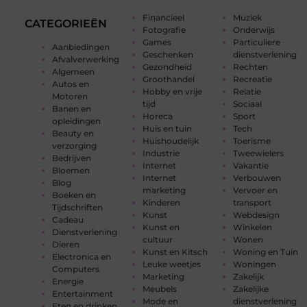
Financieel
Muziek
CATEGORIEËN
Fotografie
Onderwijs
Games
Particuliere
Aanbiedingen
Geschenken
dienstverlening
Afvalverwerking
Gezondheid
Rechten
Algemeen
Groothandel
Recreatie
Autos en
Hobby en vrije
Relatie
Motoren
tijd
Sociaal
Banen en
Horeca
Sport
opleidingen
Huis en tuin
Tech
Beauty en
Huishoudelijk
Toerisme
verzorging
Industrie
Tweewielers
Bedrijven
Internet
Vakantie
Bloemen
Internet
Verbouwen
Blog
marketing
Vervoer en
Boeken en
Kinderen
transport
Tijdschriften
Kunst
Webdesign
Cadeau
Kunst en
Winkelen
Dienstverlening
cultuur
Wonen
Dieren
Kunst en Kitsch
Woning en Tuin
Electronica en
Leuke weetjes
Woningen
Computers
Marketing
Zakelijk
Energie
Meubels
Zakelijke
Entertainment
Mode en
dienstverlening
Eten en drinken