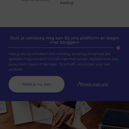
Kleding
Sluit je vandaag nog aan bij ons platform en begin
met bloggen!
Heb jij iets te vertellen? Een mening, ervaring of verhaal dat
gedeeld mag worden? Schrijf mee met Losser-digitaal.nl en laat
jouw stem horen in de regio. Jij schrijft, wij zorgen voor het
podium.
Meld je nu aan
Praat met ons