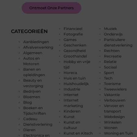
Ontmoet Onze Partners
Financieel
Muziek
CATEGORIEËN
Fotografie
Onderwijs
Games
Particuliere
Aanbiedingen
Geschenken
dienstverlening
Afvalverwerking
Gezondheid
Rechten
Algemeen
Groothandel
Recreatie
Autos en
Hobby en vrije
Relatie
Motoren
tijd
Sociaal
Banen en
Horeca
Sport
opleidingen
Huis en tuin
Tech
Beauty en
Huishoudelijk
Toerisme
verzorging
Industrie
Tweewielers
Bedrijven
Internet
Vakantie
Bloemen
Internet
Verbouwen
Blog
marketing
Vervoer en
Boeken en
Kinderen
transport
Tijdschriften
Kunst
Webdesign
Cadeau
Kunst en
Winkelen
Dienstverlening
cultuur
Wonen
Dieren
Kunst en Kitsch
Woning en Tuin
Electronica en