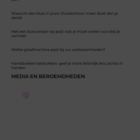
Waarom een kluis in jouw thuiskantoor meer doet dan je
denkt
Met een buscamper op pad: wat je moet weten voordat je
vertrekt
Welke graafmachine past bij uw werkzaamheden?
Handdoeken bedrukken: geef je merk letterlijk iets zachts in
handen
MEDIA EN BEROEMDHEDEN
Word deel van een actieve blogcommunity
Bij ons krijg je meer dan alleen een plek om te
schrijven. Ontmoet andere schrijvers, ontvang
feedback, en laat je inspireren door de verhalen
van anderen.