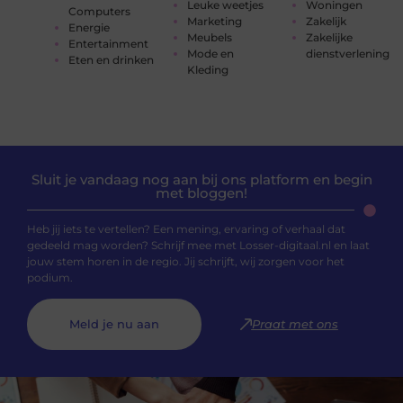
Leuke weetjes
Woningen
Computers
Marketing
Zakelijk
Energie
Meubels
Zakelijke
Entertainment
Mode en
dienstverlening
Eten en drinken
Kleding
Sluit je vandaag nog aan bij ons platform en begin
met bloggen!
Heb jij iets te vertellen? Een mening, ervaring of verhaal dat
gedeeld mag worden? Schrijf mee met Losser-digitaal.nl en laat
jouw stem horen in de regio. Jij schrijft, wij zorgen voor het
podium.
Meld je nu aan
Praat met ons