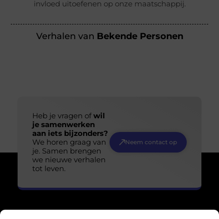
invloed uitoefenen op onze maatschappij.
Verhalen van
Bekende Personen
Heb je vragen of
wil
je samenwerken
aan iets bijzonders?
We horen graag van
Neem contact op
je. Samen brengen
we nieuwe verhalen
tot leven.