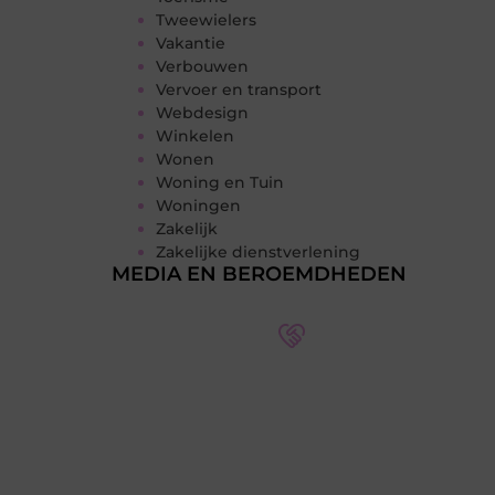
Tweewielers
Vakantie
Verbouwen
Vervoer en transport
Webdesign
Winkelen
Wonen
Woning en Tuin
Woningen
Zakelijk
Zakelijke dienstverlening
MEDIA EN BEROEMDHEDEN
Word deel van een actieve
blogcommunity
Bij ons krijg je meer dan alleen een
plek om te schrijven. Ontmoet andere
schrijvers, ontvang feedback, en laat je