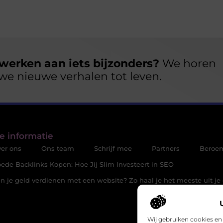
werken aan iets bijzonders?
We horen
we nieuwe verhalen tot leven.
e informatie
er ons
Ons team
Schrijf mee
Partners
Beroe
ede Backlinks Kopen: Hoe Jij Slim Investeert in SEO
n je geld verdienen met een website? Zo haal je het meeste uit je 
Wij gebruiken cookies en 