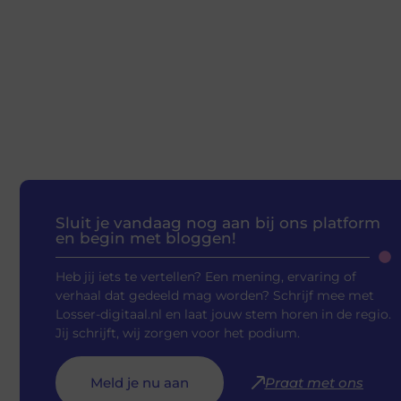
Sluit je vandaag nog aan bij ons platform
en begin met bloggen!
Heb jij iets te vertellen? Een mening, ervaring of
verhaal dat gedeeld mag worden? Schrijf mee met
Losser-digitaal.nl en laat jouw stem horen in de regio.
Jij schrijft, wij zorgen voor het podium.
Meld je nu aan
Praat met ons