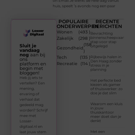
on Email Je werkt de hele dag vanuit
huis, speelt ’s avonds nog een paar
POPULAIRE
RECENTE
ONDERWERPEN
BERICHTEN
Wonen
(493 )
Bevrachting
binnenscheepvaart
Zakelijk
(298 )
stap voor stap
(158
Sluit je
uitgelegd
Gezondheid
vandaag
)
nog
aan bij
Tech
(135 )
Rijbewijs halen in
ons
Den Haag zonder
platform en
Recreatie
(114 )
stress in je
begin met
planning
bloggen!
Heb jij iets te
Het perfecte bed
vertellen? Een
kiezen als gamer
mening,
of thuiswerker: zo
doe je dat slim
ervaring of
verhaal dat
Waarom een kluis
gedeeld mag
in jouw
worden? Schrijf
thuiskantoor
mee met
meer doet dan je
denkt
Losser-
digitaal.nl en
Met een
laat jouw stem