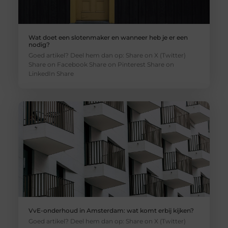
Wat doet een slotenmaker en wanneer heb je er een
nodig?
Goed artikel? Deel hem dan op: Share on X (Twitter)
Share on Facebook Share on Pinterest Share on
LinkedIn Share
VvE-onderhoud in Amsterdam: wat komt erbij kijken?
Goed artikel? Deel hem dan op: Share on X (Twitter)