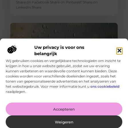
Share on Facebook Share on Pinterest Share on
LinkedIn Share
Uw privacy is voor ons
belangrijk
Wij gebruiken cookies en vergelijkbare technologieën om inzicht te
krijgen in hoe u onze website gebruikt, zodat we uw ervaring
kunnen verbeteren en waardevolle content kunnen bieden. Deze
cookies worden voor verschillende doeleinden ingezet, zoals het
tonen van gepersonaliseerde advertenties en het analyseren van
Wanneer schakel je een glaszetter in en wat kun je van
het websitegebruik. Voor meer informatie kunt u
ons cookiebeleid
hem verwachten?
raadplegen.
Goed artikel? Deel hem dan op: Share on X (Twitter)
Share on Facebook Share on Pinterest Share on
LinkedIn Share
Accepteren
Weigeren