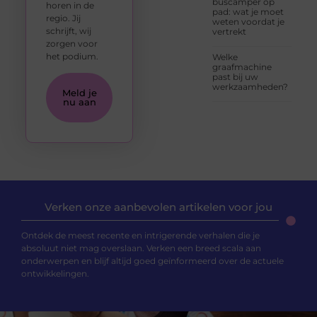
buscamper op
horen in de
pad: wat je moet
regio. Jij
weten voordat je
schrijft, wij
vertrekt
zorgen voor
het podium.
Welke
graafmachine
past bij uw
werkzaamheden?
Meld je
nu aan
Verken onze aanbevolen artikelen voor jou
Ontdek de meest recente en intrigerende verhalen die je
absoluut niet mag overslaan. Verken een breed scala aan
onderwerpen en blijf altijd goed geïnformeerd over de actuele
ontwikkelingen.