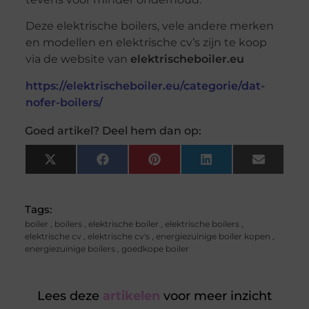
Deze elektrische boilers, vele andere merken
en modellen en elektrische cv’s zijn te koop
via de website van
elektrischeboiler.eu
https://elektrischeboiler.eu/categorie/dat-
nofer-boilers/
Goed artikel? Deel hem dan op:
X
Facebook
Pinterest
LinkedIn
Email
(Twitter)
Tags:
boiler
,
boilers
,
elektrische boiler
,
elektrische boilers
,
elektrische cv
,
elektrische cv's
,
energiezuinige boiler kopen
,
energiezuinige boilers
,
goedkope boiler
Lees deze
artikelen
voor meer inzicht