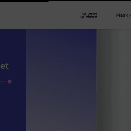
Maak 
iet