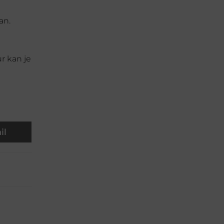
an.
r kan je
il