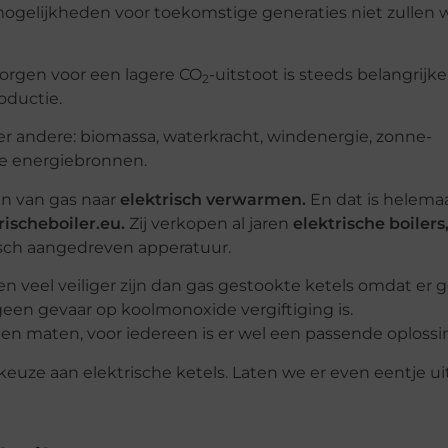
 mogelijkheden voor toekomstige generaties niet zullen
orgen voor een lagere CO
-uitstoot is steeds belangrijke
2
oductie.
 andere: biomassa, waterkracht, windenergie, zonne-
jke energiebronnen.
en van gas naar
elektrisch verwarmen.
En dat is helemaa
rischeboiler.eu.
Zij verkopen al jaren
elektrische boilers
isch aangedreven apperatuur.
 veel veiliger zijn dan gas gestookte ketels omdat er 
geen gevaar op koolmonoxide vergiftiging is.
n en maten, voor iedereen is er wel een passende oplossi
euze aan elektrische ketels. Laten we er even eentje ui