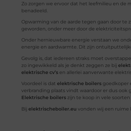
Zo zorgen we ervoor dat het leefmilieu en de
benadeeld.
Opwarming van de aarde tegen gaan door te z
geworden, onder meer door de elektriciteitspr
Onder hernieuwbare energie verstaan we onder
energie en aardwarmte. Dit zijn ontuitputteli
Gevolg is, dat iedereen straks moet overstapp
zo ingewikkeld als je denkt zeggen ze bij
elekt
elektrische cv’s
en allerlei aanverwante elektr
Voordeel is dat
elektrische boilers
goedkoper en
verbranding plaats vindt waardoor er dus ook 
Elektrische boilers
zijn te koop in vele soorte
Bij
elektrischeboiler.eu
vonden wij een ruime k