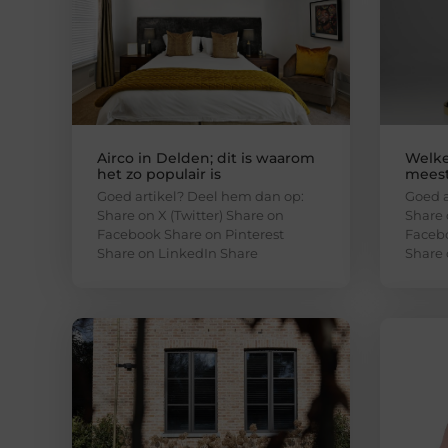
Airco in Delden; dit is waarom
Welke
het zo populair is
meest
Goed artikel? Deel hem dan op:
Goed a
Share on X (Twitter) Share on
Share 
Facebook Share on Pinterest
Facebo
Share on LinkedIn Share
Share 