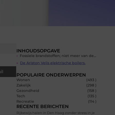
INHOUDSOPGAVE
Fossiele brandstoffen; niet meer van deze tijd…
De Ariston Velis elektrische boilers.
il
POPULAIRE ONDERWERPEN
Wonen
(493 )
Zakelijk
(298 )
Gezondheid
(158 )
Tech
(135 )
Recreatie
(114 )
RECENTE BERICHTEN
Rijbewijs halen in Den Haag zonder stress in je