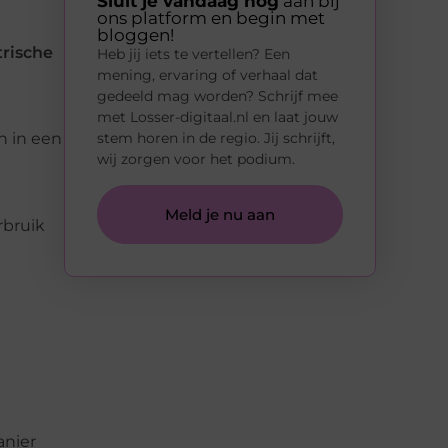
Sluit je vandaag nog
aan bij
ons platform en begin met
bloggen!
trische
Heb jij iets te vertellen? Een
mening, ervaring of verhaal dat
gedeeld mag worden? Schrijf mee
met Losser-digitaal.nl en laat jouw
stem horen in de regio. Jij schrijft,
n in een
wij zorgen voor het podium.
Meld je nu aan
rbruik
anier