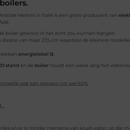
boilers.
ristide Merloni in Italië is een grote producent van
elek
zië.
 de boiler gewoon in het zicht zou kunnen hangen.
diepte van maar 27,5 cm waardoor de kleinere modelle
n hebben
energielabel B.
CO stand
en de
boiler
houdt een week lang het waterve
 mogelijk wat kan oplopen tot wel 60%
.
rlies en er is minder menging van koud water, op die m