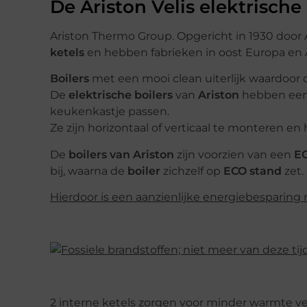
De Ariston Velis elektrische 
Ariston Thermo Group. Opgericht in 1930 door A
ketels
en hebben fabrieken in oost Europa en A
Boilers
met een mooi clean uiterlijk waardoor
De
elektrische boilers
van
Ariston
hebben een 
keukenkastje passen.
Ze zijn horizontaal of verticaal te monteren e
De
boilers van Ariston
zijn voorzien van een
E
bij, waarna de
boiler
zichzelf op
ECO stand
zet.
Hierdoor is een aanzienlijke energiebesparing
2 interne ketels zorgen voor minder warmte ve