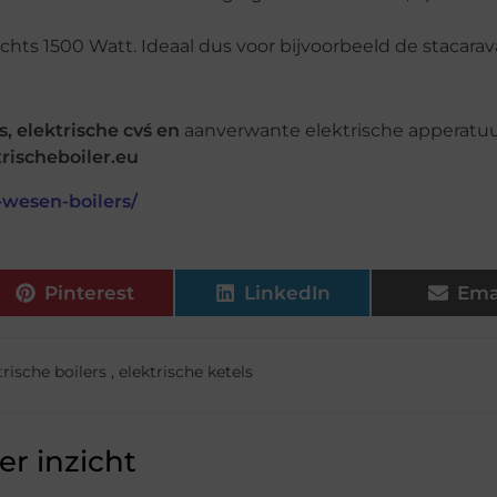
echts 1500 Watt. Ideaal dus voor bijvoorbeeld de stacarav
s,
elektrische cvś en
aanverwante elektrische apperatuu
trischeboiler.eu
n-wesen-boilers/
Pinterest
LinkedIn
Ema
trische boilers
,
elektrische ketels
r inzicht