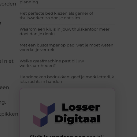
planning
 worden
Het perfecte bed kiezen als gamer of
thuiswerker: zo doe je dat slim
r
Waarom een kluis in jouw thuiskantoor meer
doet dan je denkt
Met een buscamper op pad: wat je moet weten
voordat je vertrekt
l niet
Welke graafmachine past bij uw
werkzaamheden?
,
Handdoeken bedrukken: geef je merk letterlijk
iets zachts in handen
geen
ng.
tpikken;