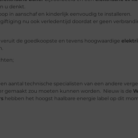
an u denkt.
op in aanschaf en kinderlijk eenvoudig te installeren.
iftiging nu ook verledentijd doordat er geen verbrand
u veruit de goedkoopste en tevens hoogwaardige
elektr
n.
chten;
en aantal technische specialisten van een andere verge
eter gemaakt zou moeten kunnen worden. Nieuw is de
W
rs
hebben het hoogst haalbare energie label op dit mo