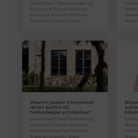
Goed artikel? Deel hem dan op:
Goed a
Share on X (Twitter) Share on
Share 
Facebook Share on Pinterest
Facebo
Share on LinkedIn Share
Share 
Waarom passen Deceuninck
Blijv
ramen perfect bij
werke
hedendaagse architectuur?
blijve
Goed artikel? Deel hem dan op:
Goed a
Share on X (Twitter) Share on
Share 
Facebook Share on Pinterest
Facebo
Share on LinkedIn Share
Share 