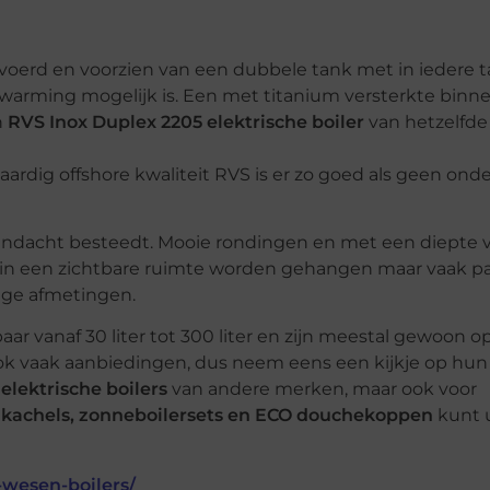
gevoerd en voorzien van een dubbele tank met in iedere 
warming mogelijk is. Een met titanium versterkte binn
n
RVS Inox Duplex 2205
elektrische boiler
van hetzelfd
rdig offshore kwaliteit RVS is er zo goed als geen ond
aandacht besteedt. Mooie rondingen en met een diepte 
n een zichtbare ruimte worden gehangen maar vaak pa
inge afmetingen.
baar vanaf 30 liter tot 300 liter en zijn meestal gewoon o
ok vaak aanbiedingen, dus neem eens een kijkje op hun
r
elektrische boilers
van andere merken, maar ook voor
he kachels, zonneboilersets en ECO douchekoppen
kunt 
n-wesen-boilers/