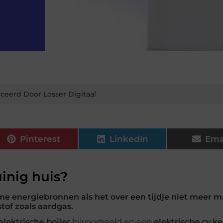
ceerd Door Losser Digitaal
Pinterest
LinkedIn
Ema
inig huis?
 energiebronnen als het over een tijdje niet meer m
tof zoals aardgas.
elektrische boiler
bijvoorbeeld en een
elektrische cv ke