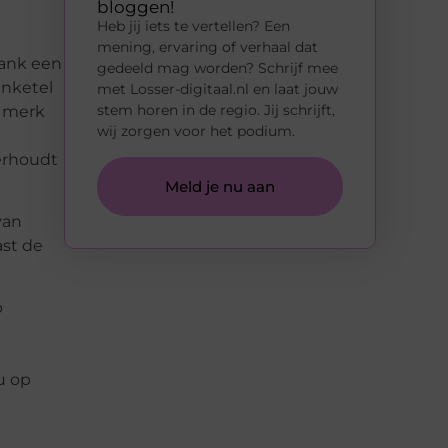
bloggen!
Heb jij iets te vertellen? Een
mening, ervaring of verhaal dat
tank een
gedeeld mag worden? Schrijf mee
enketel
met Losser-digitaal.nl en laat jouw
stem horen in de regio. Jij schrijft,
e merk
wij zorgen voor het podium.
erhoudt
Meld je nu aan
van
st de
p
u op