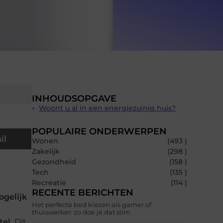
INHOUDSOPGAVE
Woont u al in een energiezuinig huis?
POPULAIRE ONDERWERPEN
il
Wonen
(493 )
Zakelijk
(298 )
Gezondheid
(158 )
Tech
(135 )
Recreatie
(114 )
RECENTE BERICHTEN
ogelijk
Het perfecte bed kiezen als gamer of
thuiswerker: zo doe je dat slim
tel.
Dit