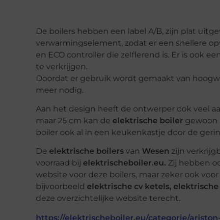
De boilers hebben een label A/B, zijn plat uit
verwarmingselement, zodat er een snellere op
en ECO controller die zelflerend is. Er is ook ee
te verkrijgen.
Doordat er gebruik wordt gemaakt van hoogwaa
meer nodig.
Aan het design heeft de ontwerper ook veel 
maar 25 cm kan de
elektrische boiler
gewoon i
boiler ook al in een keukenkastje door de ger
De
elektrische boilers
van
Wesen
zijn verkrijg
voorraad bij
elektrischeboiler.eu.
Zij hebben o
website voor deze boilers, maar zeker ook voo
bijvoorbeeld
elektrische cv ketels, elektrisc
deze overzichtelijke website terecht.
https://elektrischeboiler.eu/categorie/aristo