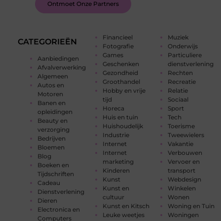
Ontmoet Onze Partners
Financieel
Muziek
CATEGORIEËN
Fotografie
Onderwijs
Games
Particuliere
Aanbiedingen
Geschenken
dienstverlening
Afvalverwerking
Gezondheid
Rechten
Algemeen
Groothandel
Recreatie
Autos en
Hobby en vrije
Relatie
Motoren
tijd
Sociaal
Banen en
Horeca
Sport
opleidingen
Huis en tuin
Tech
Beauty en
Huishoudelijk
Toerisme
verzorging
Industrie
Tweewielers
Bedrijven
Internet
Vakantie
Bloemen
Internet
Verbouwen
Blog
marketing
Vervoer en
Boeken en
Kinderen
transport
Tijdschriften
Kunst
Webdesign
Cadeau
Kunst en
Winkelen
Dienstverlening
cultuur
Wonen
Dieren
Kunst en Kitsch
Woning en Tuin
Electronica en
Leuke weetjes
Woningen
Computers