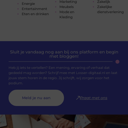
Marketing
Zakelijk
Energie
Meubels
Zakelijke
Entertainment
Mode en
dienstverlening
Eten en drinken
Kleding
Sluit je vandaag nog aan bij ons platform en begin
met bloggen!
Heb jij iets te vertellen? Een mening, ervaring of verhaal dat
gedeeld mag worden? Schrijf mee met Losser-digitaal.nl en laat
jouw stem horen in de regio. Jij schrijft, wij zorgen voor het
podium.
Meld je nu aan
Praat met ons