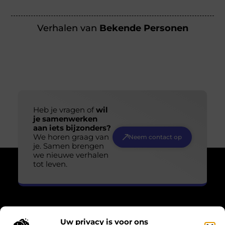
Verhalen van
Bekende Personen
Heb je vragen of
wil
je samenwerken
aan iets bijzonders?
We horen graag van
Neem contact op
je. Samen brengen
we nieuwe verhalen
tot leven.
Uw privacy is voor ons
Over Losser Digitaal