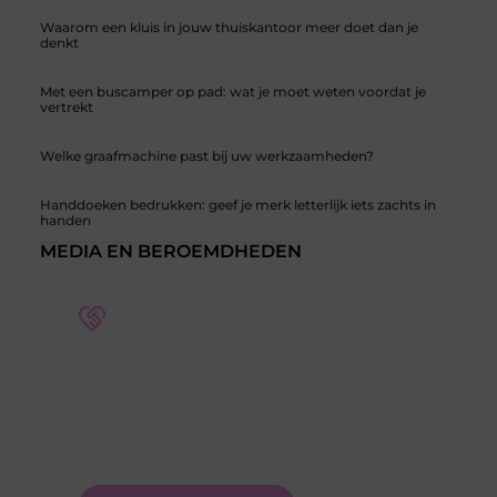
Waarom een kluis in jouw thuiskantoor meer doet dan je
denkt
Met een buscamper op pad: wat je moet weten voordat je
vertrekt
Welke graafmachine past bij uw werkzaamheden?
Handdoeken bedrukken: geef je merk letterlijk iets zachts in
handen
MEDIA EN BEROEMDHEDEN
Word deel van een actieve blogcommunity
Bij ons krijg je meer dan alleen een plek om te
schrijven. Ontmoet andere schrijvers, ontvang
feedback, en laat je inspireren door de verhalen
van anderen.