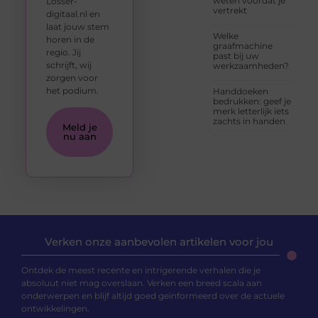
weten voordat je
Losser-
vertrekt
digitaal.nl en
laat jouw stem
Welke
horen in de
graafmachine
regio. Jij
past bij uw
schrijft, wij
werkzaamheden?
zorgen voor
het podium.
Handdoeken
bedrukken: geef je
merk letterlijk iets
zachts in handen
Meld je
nu aan
Verken onze aanbevolen artikelen voor jou
Ontdek de meest recente en intrigerende verhalen die je
absoluut niet mag overslaan. Verken een breed scala aan
onderwerpen en blijf altijd goed geïnformeerd over de actuele
ontwikkelingen.