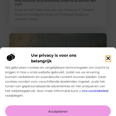
Hoe voorkom je achterstallig onderhoud binnen een
VvE?
Goed artikel? Deel hem dan op: Share on X (Twitter)
Share on Facebook Share on Pinterest Share on
LinkedIn Share
Uw privacy is voor ons
belangrijk
Wij gebruiken cookies en vergelijkbare technologieën om inzicht te
krijgen in hoe u onze website gebruikt, zodat we uw ervaring
kunnen verbeteren en waardevolle content kunnen bieden. Deze
cookies worden voor verschillende doeleinden ingezet, zoals het
tonen van gepersonaliseerde advertenties en het analyseren van
Wanneer schakel je een glaszetter in en wat kun je van
het websitegebruik. Voor meer informatie kunt u
ons cookiebeleid
hem verwachten?
raadplegen.
Goed artikel? Deel hem dan op: Share on X (Twitter)
Share on Facebook Share on Pinterest Share on
LinkedIn Share
Accepteren