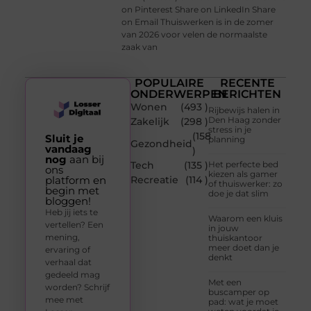
on Pinterest Share on LinkedIn Share
on Email Thuiswerken is in de zomer
van 2026 voor velen de normaalste
zaak van
POPULAIRE
RECENTE
ONDERWERPEN
BERICHTEN
Wonen
(493 )
Rijbewijs halen in
Den Haag zonder
Zakelijk
(298 )
stress in je
(158
Sluit je
planning
Gezondheid
vandaag
)
nog
aan bij
Tech
(135 )
Het perfecte bed
ons
kiezen als gamer
platform en
Recreatie
(114 )
of thuiswerker: zo
begin met
doe je dat slim
bloggen!
Heb jij iets te
Waarom een kluis
vertellen? Een
in jouw
mening,
thuiskantoor
meer doet dan je
ervaring of
denkt
verhaal dat
gedeeld mag
Met een
worden? Schrijf
buscamper op
mee met
pad: wat je moet