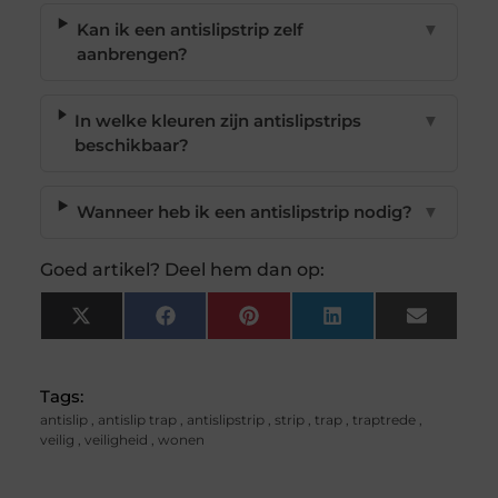
Kan ik een antislipstrip zelf
▼
aanbrengen?
In welke kleuren zijn antislipstrips
▼
beschikbaar?
Wanneer heb ik een antislipstrip nodig?
▼
Goed artikel? Deel hem dan op:
X
Facebook
Pinterest
LinkedIn
Email
(Twitter)
Tags:
antislip
,
antislip trap
,
antislipstrip
,
strip
,
trap
,
traptrede
,
veilig
,
veiligheid
,
wonen