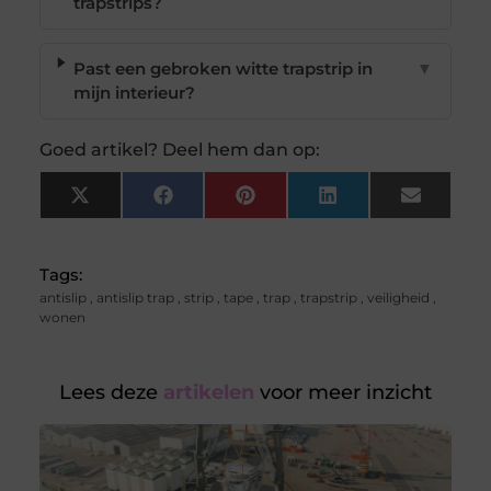
trapstrips?
Past een gebroken witte trapstrip in
▼
mijn interieur?
Goed artikel? Deel hem dan op:
X
Facebook
Pinterest
LinkedIn
Email
(Twitter)
Tags:
antislip
,
antislip trap
,
strip
,
tape
,
trap
,
trapstrip
,
veiligheid
,
wonen
Lees deze
artikelen
voor meer inzicht