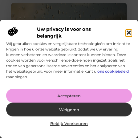
Uw privacy is voor ons
belangrijk
Wij gebruiken cookies en vergelijkbare technologieën om inzicht te
krijgen in hoe u onze website gebruikt, zodat we uw ervaring
kunnen verbeteren en waardevolle content kunnen bieden. Deze
cookies worden voor verschillende doeleinden ingezet, zoals het
tonen van gepersonaliseerde advertenties en het analyseren van
Wanneer schakel je een glaszetter in en wat kun je van
het websitegebruik. Voor meer informatie kunt u
ons cookiebeleid
hem verwachten?
raadplegen.
Goed artikel? Deel hem dan op: Share on X (Twitter)
Share on Facebook Share on Pinterest Share on
LinkedIn Share
Accepteren
Weigeren
Bekijk Voorkeuren