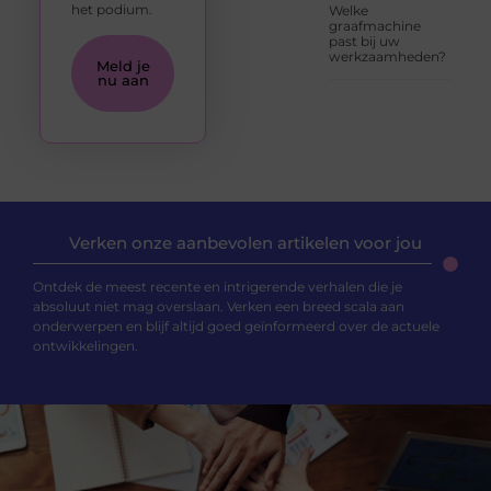
het podium.
Welke
graafmachine
past bij uw
werkzaamheden?
Meld je
nu aan
Verken onze aanbevolen artikelen voor jou
Ontdek de meest recente en intrigerende verhalen die je
absoluut niet mag overslaan. Verken een breed scala aan
onderwerpen en blijf altijd goed geïnformeerd over de actuele
ontwikkelingen.