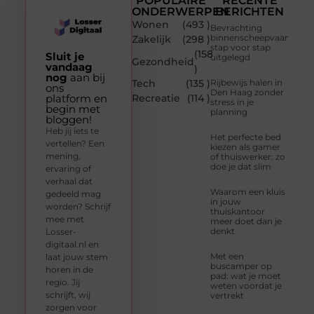
POPULAIRE
RECENTE
ONDERWERPEN
BERICHTEN
Wonen
(493 )
Bevrachting
binnenscheepvaart
Zakelijk
(298 )
stap voor stap
(158
Sluit je
uitgelegd
Gezondheid
vandaag
)
nog
aan bij
Tech
(135 )
Rijbewijs halen in
ons
Den Haag zonder
platform en
Recreatie
(114 )
stress in je
begin met
planning
bloggen!
Heb jij iets te
Het perfecte bed
vertellen? Een
kiezen als gamer
mening,
of thuiswerker: zo
doe je dat slim
ervaring of
verhaal dat
Waarom een kluis
gedeeld mag
in jouw
worden? Schrijf
thuiskantoor
mee met
meer doet dan je
denkt
Losser-
digitaal.nl en
Met een
laat jouw stem
buscamper op
horen in de
pad: wat je moet
regio. Jij
weten voordat je
schrijft, wij
vertrekt
zorgen voor