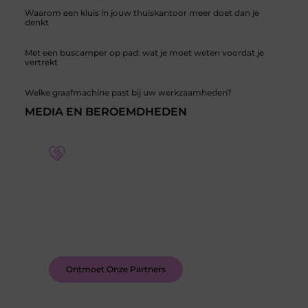
Waarom een kluis in jouw thuiskantoor meer doet dan je
denkt
Met een buscamper op pad: wat je moet weten voordat je
vertrekt
Welke graafmachine past bij uw werkzaamheden?
MEDIA EN BEROEMDHEDEN
Word deel van een actieve blogcommunity
Bij ons krijg je meer dan alleen een plek om te
schrijven. Ontmoet andere schrijvers, ontvang
feedback, en laat je inspireren door de verhalen
van anderen.
Ontmoet Onze Partners