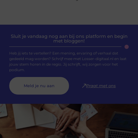
Sluit je vandaag nog aan bij ons platform en begin
met bloggen!
Heb jij iets te vertellen? Een mening, ervaring of verhaal dat
gedeeld mag worden? Schrijf mee met Losser-digitaal.nl en laat
jouw stem horen in de regio. Jij schrijft, wij zorgen voor het
podium.
Meld je nu aan
Praat met ons