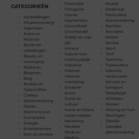
Financieel
Muziek
CATEGORIEËN
Fotografie
Onderwijs
Games
Particuliere
Aanbiedingen
Geschenken
dienstverlening
Afvalverwerking
Gezondheid
Rechten
Algemeen
Groothandel
Recreatie
Autos en
Hobby en vrije
Relatie
Motoren
tijd
Sociaal
Banen en
Horeca
Sport
opleidingen
Huis en tuin
Tech
Beauty en
Huishoudelijk
Toerisme
verzorging
Industrie
Tweewielers
Bedrijven
Internet
Vakantie
Bloemen
Internet
Verbouwen
Blog
marketing
Vervoer en
Boeken en
Kinderen
transport
Tijdschriften
Kunst
Webdesign
Cadeau
Kunst en
Winkelen
Dienstverlening
cultuur
Wonen
Dieren
Kunst en Kitsch
Woning en Tuin
Electronica en
Leuke weetjes
Woningen
Computers
Marketing
Zakelijk
Energie
Meubels
Zakelijke
Entertainment
Mode en
dienstverlening
Eten en drinken
Kleding