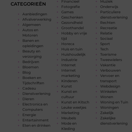
Financieel
Muziek
CATEGORIEËN
Fotografie
Onderwijs
Games
Particuliere
Aanbiedingen
Geschenken
dienstverlening
Afvalverwerking
Gezondheid
Rechten
Algemeen
Groothandel
Recreatie
Autos en
Hobby en vrije
Relatie
Motoren
tijd
Sociaal
Banen en
Horeca
Sport
opleidingen
Huis en tuin
Tech
Beauty en
Huishoudelijk
Toerisme
verzorging
Industrie
Tweewielers
Bedrijven
Internet
Vakantie
Bloemen
Internet
Verbouwen
Blog
marketing
Vervoer en
Boeken en
Kinderen
transport
Tijdschriften
Kunst
Webdesign
Cadeau
Kunst en
Winkelen
Dienstverlening
cultuur
Wonen
Dieren
Kunst en Kitsch
Woning en Tuin
Electronica en
Leuke weetjes
Woningen
Computers
Marketing
Zakelijk
Energie
Meubels
Zakelijke
Entertainment
Mode en
dienstverlening
Eten en drinken
Kleding