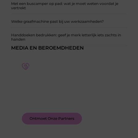
Met een buscamper op pad: wat je moet weten voordat je
vertrekt
Welke graafmachine past bij uw werkzaamheden?
Handdoeken bedrukken: geef je merk letterlijk iets zachts in
handen
MEDIA EN BEROEMDHEDEN
Word deel van een actieve blogcommunity
Bij ons krijg je meer dan alleen een plek om te
schrijven. Ontmoet andere schrijvers, ontvang
feedback, en laat je inspireren door de verhalen
van anderen.
Ontmoet Onze Partners