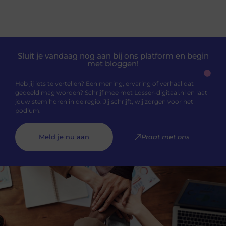
Sluit je vandaag nog aan bij ons platform en begin
met bloggen!
Heb jij iets te vertellen? Een mening, ervaring of verhaal dat
gedeeld mag worden? Schrijf mee met Losser-digitaal.nl en laat
jouw stem horen in de regio. Jij schrijft, wij zorgen voor het
podium.
Meld je nu aan
Praat met ons