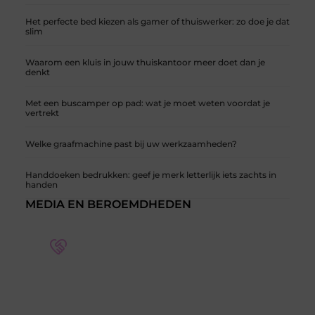
Het perfecte bed kiezen als gamer of thuiswerker: zo doe je dat
slim
Waarom een kluis in jouw thuiskantoor meer doet dan je
denkt
Met een buscamper op pad: wat je moet weten voordat je
vertrekt
Welke graafmachine past bij uw werkzaamheden?
Handdoeken bedrukken: geef je merk letterlijk iets zachts in
handen
MEDIA EN BEROEMDHEDEN
Word deel van een actieve blogcommunity
Bij ons krijg je meer dan alleen een plek om te
schrijven. Ontmoet andere schrijvers, ontvang