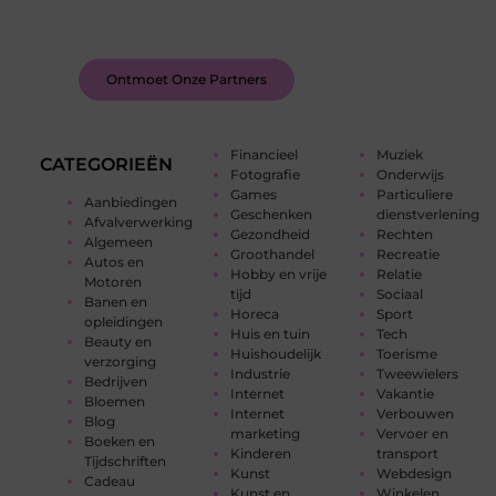
feedback, en laat je inspireren door de verhalen
van anderen.
Ontmoet Onze Partners
Financieel
Muziek
CATEGORIEËN
Fotografie
Onderwijs
Games
Particuliere
Aanbiedingen
Geschenken
dienstverlening
Afvalverwerking
Gezondheid
Rechten
Algemeen
Groothandel
Recreatie
Autos en
Hobby en vrije
Relatie
Motoren
tijd
Sociaal
Banen en
Horeca
Sport
opleidingen
Huis en tuin
Tech
Beauty en
Huishoudelijk
Toerisme
verzorging
Industrie
Tweewielers
Bedrijven
Internet
Vakantie
Bloemen
Internet
Verbouwen
Blog
marketing
Vervoer en
Boeken en
Kinderen
transport
Tijdschriften
Kunst
Webdesign
Cadeau
Kunst en
Winkelen