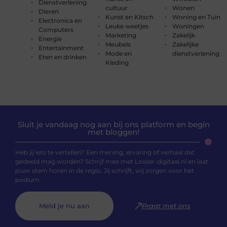
Dienstverlening
cultuur
Wonen
Dieren
Kunst en Kitsch
Woning en Tuin
Electronica en
Leuke weetjes
Woningen
Computers
Marketing
Zakelijk
Energie
Meubels
Zakelijke
Entertainment
Mode en
dienstverlening
Eten en drinken
Kleding
Sluit je vandaag nog aan bij ons platform en begin
met bloggen!
Heb jij iets te vertellen? Een mening, ervaring of verhaal dat
gedeeld mag worden? Schrijf mee met Losser-digitaal.nl en laat
jouw stem horen in de regio. Jij schrijft, wij zorgen voor het
podium.
Meld je nu aan
Praat met ons