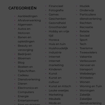
Financieel
Muziek
CATEGORIEËN
Fotografie
Onderwijs
Games
Particuliere
Aanbiedingen
Geschenken
dienstverlening
Afvalverwerking
Gezondheid
Rechten
Algemeen
Groothandel
Recreatie
Autos en
Hobby en vrije
Relatie
Motoren
tijd
Sociaal
Banen en
Horeca
Sport
opleidingen
Huis en tuin
Tech
Beauty en
Huishoudelijk
Toerisme
verzorging
Industrie
Tweewielers
Bedrijven
Internet
Vakantie
Bloemen
Internet
Verbouwen
Blog
marketing
Vervoer en
Boeken en
Kinderen
transport
Tijdschriften
Kunst
Webdesign
Cadeau
Kunst en
Winkelen
Dienstverlening
cultuur
Wonen
Dieren
Kunst en Kitsch
Woning en Tuin
Electronica en
Leuke weetjes
Woningen
Computers
Marketing
Zakelijk
Energie
Meubels
Zakelijke
Entertainment
Mode en
dienstverlening
Eten en drinken