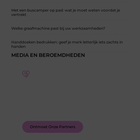
Met een buscamper op pad: wat je moet weten voordat je
vertrekt
Welke graafmachine past bij uw werkzaamheden?
Handdoeken bedrukken: geef je merk letterlijk iets zachts in
handen
MEDIA EN BEROEMDHEDEN
Word deel van een actieve blogcommunity
Bij ons krijg je meer dan alleen een plek om te
schrijven. Ontmoet andere schrijvers, ontvang
feedback, en laat je inspireren door de verhalen
van anderen.
Ontmoet Onze Partners