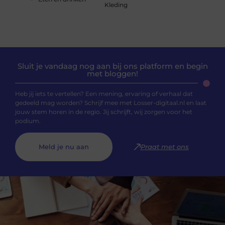
Kleding
Sluit je vandaag nog aan bij ons platform en begin
met bloggen!
Heb jij iets te vertellen? Een mening, ervaring of verhaal dat
gedeeld mag worden? Schrijf mee met Losser-digitaal.nl en laat
jouw stem horen in de regio. Jij schrijft, wij zorgen voor het
podium.
Meld je nu aan
Praat met ons