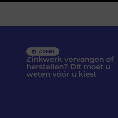
WONEN
Zinkwerk vervangen of
herstellen? Dit moet u
weten vóór u kiest