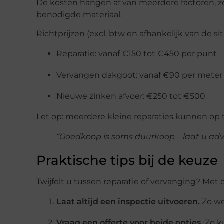
De kosten hangen af van meerdere factoren, zo
benodigde materiaal.
Richtprijzen (excl. btw en afhankelijk van de sit
Reparatie: vanaf €150 tot €450 per punt
Vervangen dakgoot: vanaf €90 per meter
Nieuwe zinken afvoer: €250 tot €500
Let op: meerdere kleine reparaties kunnen op 
“Goedkoop is soms duurkoop – laat u adv
Praktische tips bij de keuze
Twijfelt u tussen reparatie of vervanging? Me
Laat altijd een inspectie uitvoeren.
Zo we
Vraag een offerte voor beide opties.
Zo ku