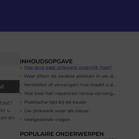
INHOUDSOPGAVE
Hoe lang gaat zinkwerk eigenlijk mee?
Waar zitten de zwakke plekken in uw zinkwerk?
Herstellen of vervangen: hoe maakt u de juiste keuze?
il
Wat kost het: repareren versus vervangen?
Praktische tips bij de keuze
staat?
ekt u
Uw zinkwerk weer als nieuw
ten én
Veelgestelde vragen
POPULAIRE ONDERWERPEN