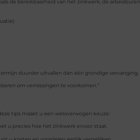
als de bereikbaarheid van het zinkwerk, de arbeidsuren
uatie):
termijn duurder uitvallen dan één grondige vervanging.
iseren om verrassingen te voorkomen.”
t deze tips maakt u een weloverwogen keuze:
et u precies hoe het zinkwerk ervoor staat.
nt u kosten en voordelen eerlijk vergelijken.