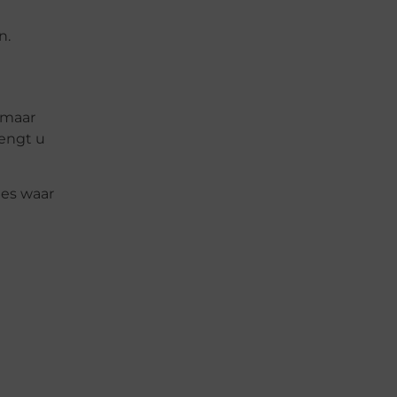
n.
 maar
lengt u
ies waar