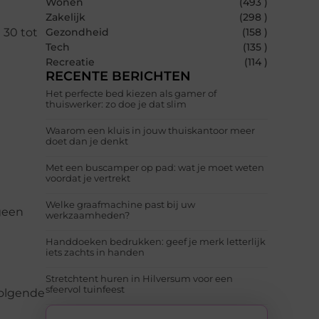
Wonen
(493 )
Zakelijk
(298 )
 30 tot
Gezondheid
(158 )
Tech
(135 )
Recreatie
(114 )
RECENTE BERICHTEN
Het perfecte bed kiezen als gamer of
thuiswerker: zo doe je dat slim
Waarom een kluis in jouw thuiskantoor meer
doet dan je denkt
Met een buscamper op pad: wat je moet weten
voordat je vertrekt
Welke graafmachine past bij uw
 geen
werkzaamheden?
Handdoeken bedrukken: geef je merk letterlijk
iets zachts in handen
Stretchtent huren in Hilversum voor een
sfeervol tuinfeest
volgende