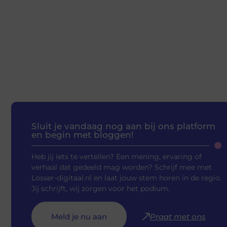
Sluit je vandaag nog aan bij ons platform
en begin met bloggen!
Heb jij iets te vertellen? Een mening, ervaring of
verhaal dat gedeeld mag worden? Schrijf mee met
Losser-digitaal.nl en laat jouw stem horen in de regio.
Jij schrijft, wij zorgen voor het podium.
Meld je nu aan
Praat met ons