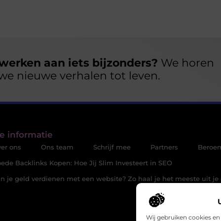
werken aan iets bijzonders?
We horen
we nieuwe verhalen tot leven.
e informatie
er ons
Ons team
Schrijf mee
Partners
Beroe
ede Backlinks Kopen: Hoe Jij Slim Investeert in SEO
n je geld verdienen met een website? Zo haal je het meeste uit je 
Wij gebruiken cookies en 