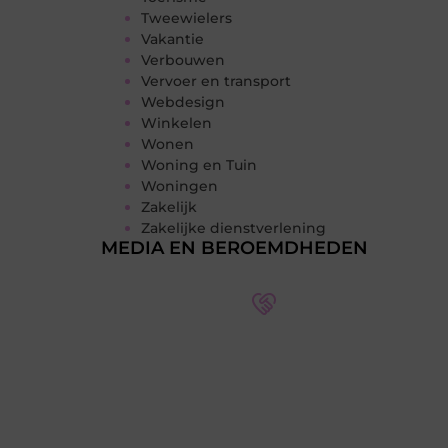
Tweewielers
Vakantie
Verbouwen
Vervoer en transport
Webdesign
Winkelen
Wonen
Woning en Tuin
Woningen
Zakelijk
Zakelijke dienstverlening
MEDIA EN BEROEMDHEDEN
Word deel van een actieve
blogcommunity
Bij ons krijg je meer dan alleen een
plek om te schrijven. Ontmoet andere
schrijvers, ontvang feedback, en laat je