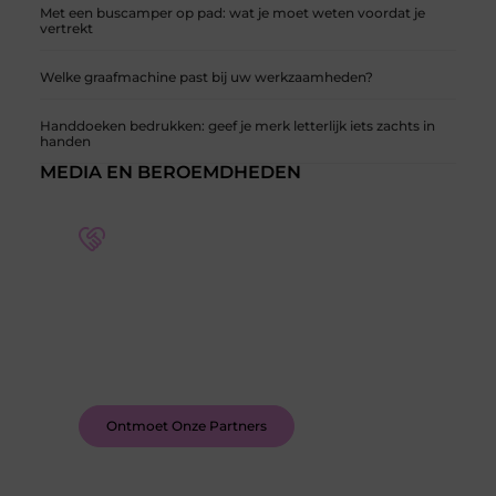
Met een buscamper op pad: wat je moet weten voordat je
vertrekt
Welke graafmachine past bij uw werkzaamheden?
Handdoeken bedrukken: geef je merk letterlijk iets zachts in
handen
MEDIA EN BEROEMDHEDEN
Word deel van een actieve blogcommunity
Bij ons krijg je meer dan alleen een plek om te
schrijven. Ontmoet andere schrijvers, ontvang
feedback, en laat je inspireren door de verhalen
van anderen.
Ontmoet Onze Partners