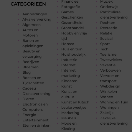
Financieel
Muziek
CATEGORIEËN
Fotografie
Onderwijs
Games
Particuliere
Aanbiedingen
Geschenken
dienstverlening
Afvalverwerking
Gezondheid
Rechten
Algemeen
Groothandel
Recreatie
Autos en
Hobby en vrije
Relatie
Motoren
tijd
Sociaal
Banen en
Horeca
Sport
opleidingen
Huis en tuin
Tech
Beauty en
Huishoudelijk
Toerisme
verzorging
Industrie
Tweewielers
Bedrijven
Internet
Vakantie
Bloemen
Internet
Verbouwen
Blog
marketing
Vervoer en
Boeken en
Kinderen
transport
Tijdschriften
Kunst
Webdesign
Cadeau
Kunst en
Winkelen
Dienstverlening
cultuur
Wonen
Dieren
Kunst en Kitsch
Woning en Tuin
Electronica en
Leuke weetjes
Woningen
Computers
Marketing
Zakelijk
Energie
Meubels
Zakelijke
Entertainment
Mode en
dienstverlening
Eten en drinken
Kleding