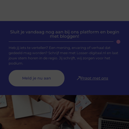
Sluit je vandaag nog aan bij ons platform en begin
met bloggen!
Heb jij iets te vertellen? Een mening, ervaring of verhaal dat
gedeeld mag worden? Schrijf mee met Losser-digitaal.nl en laat
jouw stem horen in de regio. Jij schrijft, wij zorgen voor het
podium.
Meld je nu aan
Praat met ons