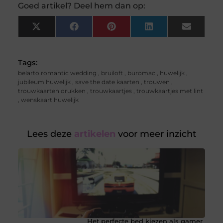
Goed artikel? Deel hem dan op:
X
Facebook
Pinterest
LinkedIn
Email
(Twitter)
Tags:
belarto romantic wedding
,
bruiloft
,
buromac
,
huwelijk
,
jubileum huwelijk
,
save the date kaarten
,
trouwen
,
trouwkaarten drukken
,
trouwkaartjes
,
trouwkaartjes met lint
,
wenskaart huwelijk
Lees deze
artikelen
voor meer inzicht
Het perfecte bed kiezen als gamer