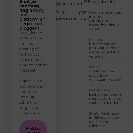
(158
Sluit je
doe je dat slim
Gezondheid
vandaag
)
nog
aan bij
Tech
(135 )
Waarom een kluis
ons
in jouw
platform en
Recreatie
(114 )
thuiskantoor
begin met
meer doet dan je
bloggen!
denkt
Heb jij iets te
vertellen? Een
Met een
mening,
buscamper op
pad: wat je moet
ervaring of
weten voordat je
verhaal dat
vertrekt
gedeeld mag
worden? Schrijf
Welke
mee met
graafmachine
past bij uw
Losser-
werkzaamheden?
digitaal.nl en
laat jouw stem
Handdoeken
horen in de
bedrukken: geef je
regio. Jij
merk letterlijk iets
schrijft, wij
zachts in handen
zorgen voor
het podium.
Stretchtent huren
in Hilversum voor
een sfeervol
tuinfeest
Meld je
nu aan