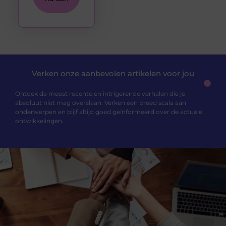
Verken onze aanbevolen artikelen voor jou
Ontdek de meest recente en intrigerende verhalen die je
absoluut niet mag overslaan. Verken een breed scala aan
onderwerpen en blijf altijd goed geïnformeerd over de actuele
ontwikkelingen.