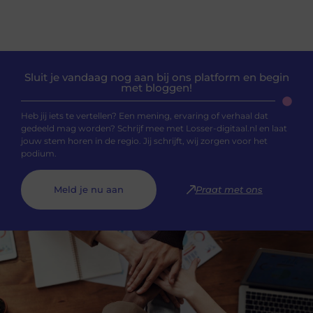
Sluit je vandaag nog aan bij ons platform en begin
met bloggen!
Heb jij iets te vertellen? Een mening, ervaring of verhaal dat
gedeeld mag worden? Schrijf mee met Losser-digitaal.nl en laat
jouw stem horen in de regio. Jij schrijft, wij zorgen voor het
podium.
Meld je nu aan
Praat met ons