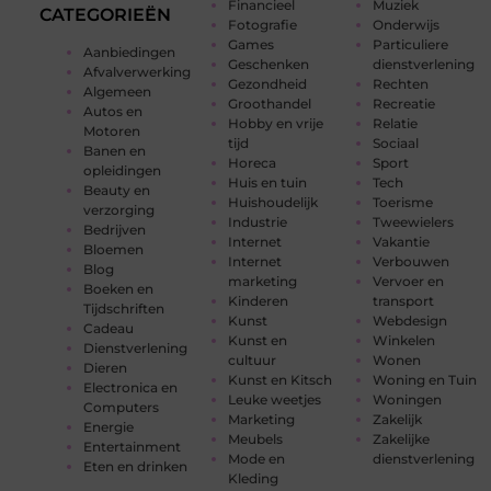
Financieel
Muziek
CATEGORIEËN
Fotografie
Onderwijs
Games
Particuliere
Aanbiedingen
Geschenken
dienstverlening
Afvalverwerking
Gezondheid
Rechten
Algemeen
Groothandel
Recreatie
Autos en
Hobby en vrije
Relatie
Motoren
tijd
Sociaal
Banen en
Horeca
Sport
opleidingen
Huis en tuin
Tech
Beauty en
Huishoudelijk
Toerisme
verzorging
Industrie
Tweewielers
Bedrijven
Internet
Vakantie
Bloemen
Internet
Verbouwen
Blog
marketing
Vervoer en
Boeken en
Kinderen
transport
Tijdschriften
Kunst
Webdesign
Cadeau
Kunst en
Winkelen
Dienstverlening
cultuur
Wonen
Dieren
Kunst en Kitsch
Woning en Tuin
Electronica en
Leuke weetjes
Woningen
Computers
Marketing
Zakelijk
Energie
Meubels
Zakelijke
Entertainment
Mode en
dienstverlening
Eten en drinken
Kleding