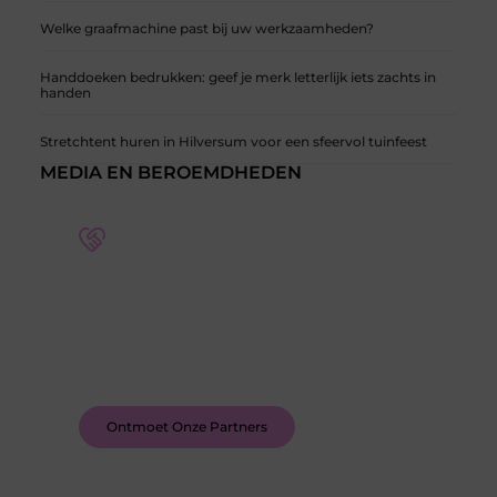
Welke graafmachine past bij uw werkzaamheden?
Handdoeken bedrukken: geef je merk letterlijk iets zachts in
handen
Stretchtent huren in Hilversum voor een sfeervol tuinfeest
MEDIA EN BEROEMDHEDEN
Word deel van een actieve blogcommunity
Bij ons krijg je meer dan alleen een plek om te
schrijven. Ontmoet andere schrijvers, ontvang
feedback, en laat je inspireren door de verhalen
van anderen.
Ontmoet Onze Partners