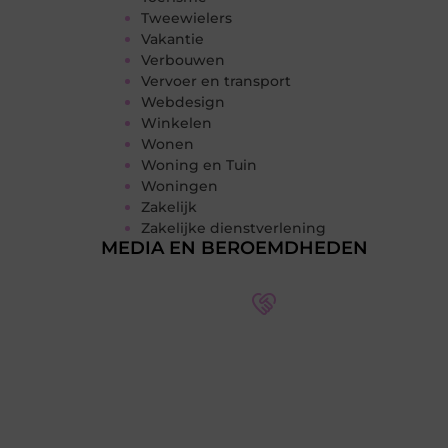
Tweewielers
Vakantie
Verbouwen
Vervoer en transport
Webdesign
Winkelen
Wonen
Woning en Tuin
Woningen
Zakelijk
Zakelijke dienstverlening
MEDIA EN BEROEMDHEDEN
Word deel van een actieve
blogcommunity
Bij ons krijg je meer dan alleen een
plek om te schrijven. Ontmoet andere
schrijvers, ontvang feedback, en laat je