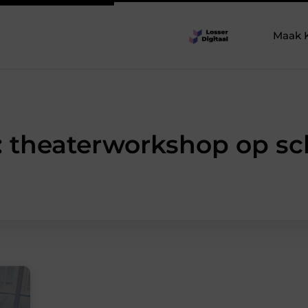
Maak 
: theaterworkshop op sc