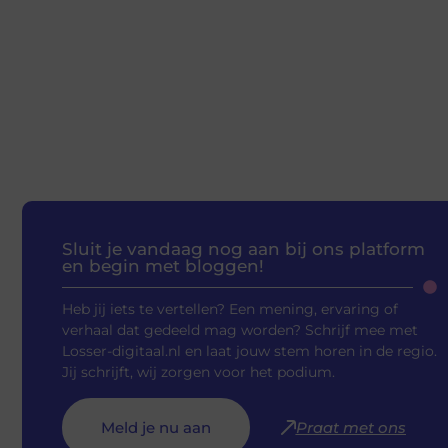
Sluit je vandaag nog aan bij ons platform
en begin met bloggen!
Heb jij iets te vertellen? Een mening, ervaring of
verhaal dat gedeeld mag worden? Schrijf mee met
Losser-digitaal.nl en laat jouw stem horen in de regio.
Jij schrijft, wij zorgen voor het podium.
Meld je nu aan
Praat met ons