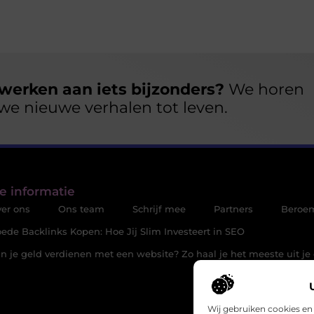
werken aan iets bijzonders?
We horen
we nieuwe verhalen tot leven.
e informatie
er ons
Ons team
Schrijf mee
Partners
Beroe
ede Backlinks Kopen: Hoe Jij Slim Investeert in SEO
n je geld verdienen met een website? Zo haal je het meeste uit je 
Wij gebruiken cookies en 