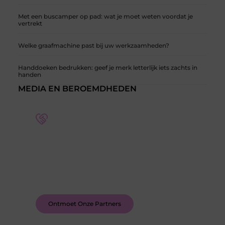
Met een buscamper op pad: wat je moet weten voordat je
vertrekt
Welke graafmachine past bij uw werkzaamheden?
Handdoeken bedrukken: geef je merk letterlijk iets zachts in
handen
MEDIA EN BEROEMDHEDEN
Word deel van een actieve blogcommunity
Bij ons krijg je meer dan alleen een plek om te
schrijven. Ontmoet andere schrijvers, ontvang
feedback, en laat je inspireren door de verhalen
van anderen.
Ontmoet Onze Partners