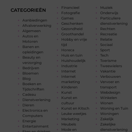
Financieel
Muziek
CATEGORIEËN
Fotografie
Onderwijs
Games
Particuliere
Aanbiedingen
Geschenken
dienstverlening
Afvalverwerking
Gezondheid
Rechten
Algemeen
Groothandel
Recreatie
Autos en
Hobby en vrije
Relatie
Motoren
tijd
Sociaal
Banen en
Horeca
Sport
opleidingen
Huis en tuin
Tech
Beauty en
Huishoudelijk
Toerisme
verzorging
Industrie
Tweewielers
Bedrijven
Internet
Vakantie
Bloemen
Internet
Verbouwen
Blog
marketing
Vervoer en
Boeken en
Kinderen
transport
Tijdschriften
Kunst
Webdesign
Cadeau
Kunst en
Winkelen
Dienstverlening
cultuur
Wonen
Dieren
Kunst en Kitsch
Woning en Tuin
Electronica en
Leuke weetjes
Woningen
Computers
Marketing
Zakelijk
Energie
Meubels
Zakelijke
Entertainment
Mode en
dienstverlening
Eten en drinken