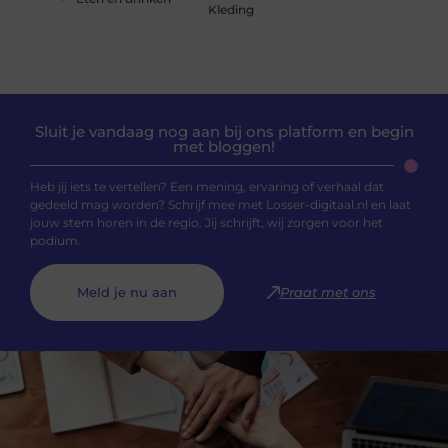
Kleding
Sluit je vandaag nog aan bij ons platform en begin
met bloggen!
Heb jij iets te vertellen? Een mening, ervaring of verhaal dat
gedeeld mag worden? Schrijf mee met Losser-digitaal.nl en laat
jouw stem horen in de regio. Jij schrijft, wij zorgen voor het
podium.
Meld je nu aan
Praat met ons