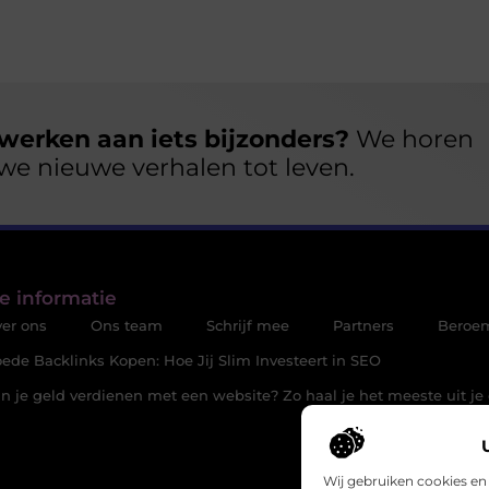
werken aan iets bijzonders?
We horen
we nieuwe verhalen tot leven.
e informatie
er ons
Ons team
Schrijf mee
Partners
Beroe
ede Backlinks Kopen: Hoe Jij Slim Investeert in SEO
n je geld verdienen met een website? Zo haal je het meeste uit je 
Wij gebruiken cookies en 