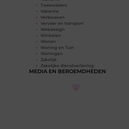
Tweewielers
Vakantie
Verbouwen
Vervoer en transport
Webdesign
Winkelen
Wonen
Woning en Tuin
Woningen
Zakelijk
Zakelijke dienstverlening
MEDIA EN BEROEMDHEDEN
Word deel van een actieve
blogcommunity
Bij ons krijg je meer dan alleen een
plek om te schrijven. Ontmoet andere
schrijvers, ontvang feedback, en laat je