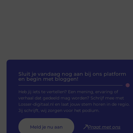
Sluit je vandaag nog aan bij ons platform
en begin met bloggen!
Heb jij iets te vertellen? Een mening, ervaring of
verhaal dat gedeeld mag worden? Schrijf mee met
Losser-digitaal.nl en laat jouw stem horen in de regio.
Jij schrijft, wij zorgen voor het podium.
Meld je nu aan
Praat met ons