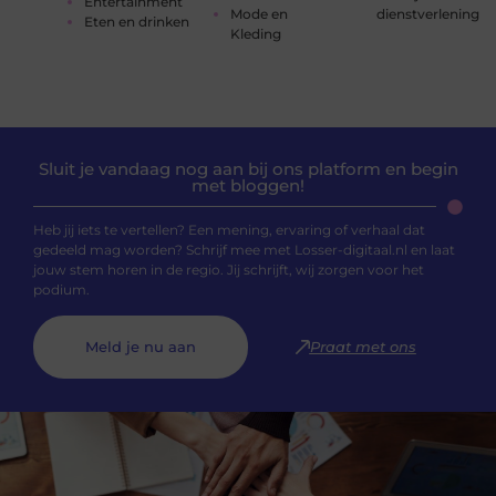
Entertainment
Mode en
dienstverlening
Eten en drinken
Kleding
Sluit je vandaag nog aan bij ons platform en begin
met bloggen!
Heb jij iets te vertellen? Een mening, ervaring of verhaal dat
gedeeld mag worden? Schrijf mee met Losser-digitaal.nl en laat
jouw stem horen in de regio. Jij schrijft, wij zorgen voor het
podium.
Meld je nu aan
Praat met ons