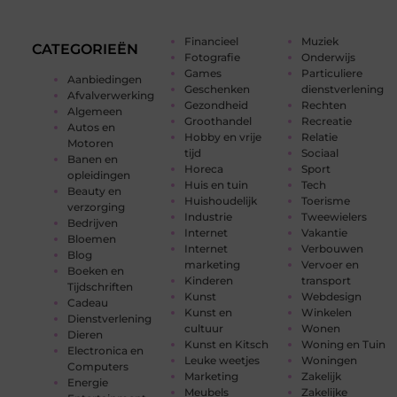
Financieel
Muziek
CATEGORIEËN
Fotografie
Onderwijs
Games
Particuliere
Aanbiedingen
Geschenken
dienstverlening
Afvalverwerking
Gezondheid
Rechten
Algemeen
Groothandel
Recreatie
Autos en
Hobby en vrije
Relatie
Motoren
tijd
Sociaal
Banen en
Horeca
Sport
opleidingen
Huis en tuin
Tech
Beauty en
Huishoudelijk
Toerisme
verzorging
Industrie
Tweewielers
Bedrijven
Internet
Vakantie
Bloemen
Internet
Verbouwen
Blog
marketing
Vervoer en
Boeken en
Kinderen
transport
Tijdschriften
Kunst
Webdesign
Cadeau
Kunst en
Winkelen
Dienstverlening
cultuur
Wonen
Dieren
Kunst en Kitsch
Woning en Tuin
Electronica en
Leuke weetjes
Woningen
Computers
Marketing
Zakelijk
Energie
Meubels
Zakelijke