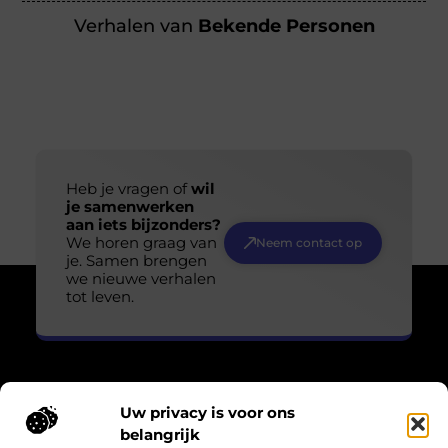
Verhalen van
Bekende Personen
Heb je vragen of
wil
je samenwerken
aan iets bijzonders?
We horen graag van
Neem contact op
je. Samen brengen
we nieuwe verhalen
tot leven.
Uw privacy is voor ons
Over Losser Digitaal
belangrijk
“Kijk omhoog. Vind het wonder in het gewone.”