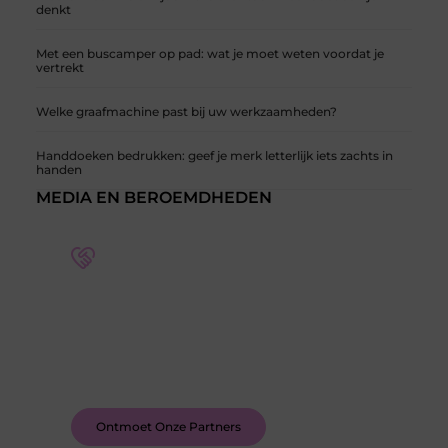
denkt
Met een buscamper op pad: wat je moet weten voordat je
vertrekt
Welke graafmachine past bij uw werkzaamheden?
Handdoeken bedrukken: geef je merk letterlijk iets zachts in
handen
MEDIA EN BEROEMDHEDEN
Word deel van een actieve blogcommunity
Bij ons krijg je meer dan alleen een plek om te
schrijven. Ontmoet andere schrijvers, ontvang
feedback, en laat je inspireren door de verhalen
van anderen.
Ontmoet Onze Partners