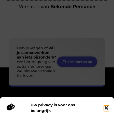
Verhalen van
Bekende Personen
Heb je vragen of
wil
je samenwerken
aan iets bijzonders?
We horen graag van
Neem contact op
je. Samen brengen
we nieuwe verhalen
tot leven.
Uw privacy is voor ons
Over Losser Digitaal
belangrijk
“Kijk omhoog. Vind het wonder in het gewone.”