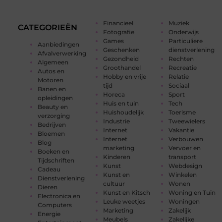
Financieel
Muziek
CATEGORIEËN
Fotografie
Onderwijs
Games
Particuliere
Aanbiedingen
Geschenken
dienstverlening
Afvalverwerking
Gezondheid
Rechten
Algemeen
Groothandel
Recreatie
Autos en
Hobby en vrije
Relatie
Motoren
tijd
Sociaal
Banen en
Horeca
Sport
opleidingen
Huis en tuin
Tech
Beauty en
Huishoudelijk
Toerisme
verzorging
Industrie
Tweewielers
Bedrijven
Internet
Vakantie
Bloemen
Internet
Verbouwen
Blog
marketing
Vervoer en
Boeken en
Kinderen
transport
Tijdschriften
Kunst
Webdesign
Cadeau
Kunst en
Winkelen
Dienstverlening
cultuur
Wonen
Dieren
Kunst en Kitsch
Woning en Tuin
Electronica en
Leuke weetjes
Woningen
Computers
Marketing
Zakelijk
Energie
Meubels
Zakelijke