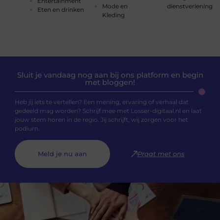
Entertainment
Mode en
dienstverlening
Eten en drinken
Kleding
Sluit je vandaag nog aan bij ons platform en begin
met bloggen!
Heb jij iets te vertellen? Een mening, ervaring of verhaal dat
gedeeld mag worden? Schrijf mee met Losser-digitaal.nl en laat
jouw stem horen in de regio. Jij schrijft, wij zorgen voor het
podium.
Meld je nu aan
Praat met ons