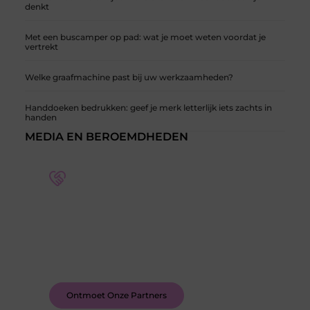
denkt
Met een buscamper op pad: wat je moet weten voordat je
vertrekt
Welke graafmachine past bij uw werkzaamheden?
Handdoeken bedrukken: geef je merk letterlijk iets zachts in
handen
MEDIA EN BEROEMDHEDEN
Word deel van een actieve blogcommunity
Bij ons krijg je meer dan alleen een plek om te
schrijven. Ontmoet andere schrijvers, ontvang
feedback, en laat je inspireren door de verhalen
van anderen.
Ontmoet Onze Partners