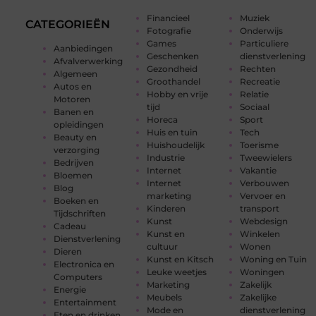
Financieel
Muziek
CATEGORIEËN
Fotografie
Onderwijs
Games
Particuliere
Aanbiedingen
Geschenken
dienstverlening
Afvalverwerking
Gezondheid
Rechten
Algemeen
Groothandel
Recreatie
Autos en
Hobby en vrije
Relatie
Motoren
tijd
Sociaal
Banen en
Horeca
Sport
opleidingen
Huis en tuin
Tech
Beauty en
Huishoudelijk
Toerisme
verzorging
Industrie
Tweewielers
Bedrijven
Internet
Vakantie
Bloemen
Internet
Verbouwen
Blog
marketing
Vervoer en
Boeken en
Kinderen
transport
Tijdschriften
Kunst
Webdesign
Cadeau
Kunst en
Winkelen
Dienstverlening
cultuur
Wonen
Dieren
Kunst en Kitsch
Woning en Tuin
Electronica en
Leuke weetjes
Woningen
Computers
Marketing
Zakelijk
Energie
Meubels
Zakelijke
Entertainment
Mode en
dienstverlening
Eten en drinken