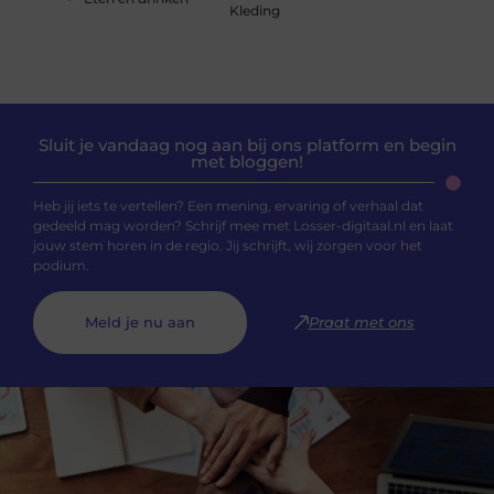
Kleding
Sluit je vandaag nog aan bij ons platform en begin
met bloggen!
Heb jij iets te vertellen? Een mening, ervaring of verhaal dat
gedeeld mag worden? Schrijf mee met Losser-digitaal.nl en laat
jouw stem horen in de regio. Jij schrijft, wij zorgen voor het
podium.
Meld je nu aan
Praat met ons