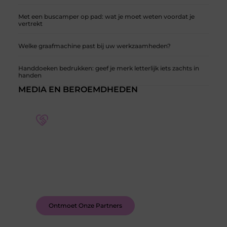
Met een buscamper op pad: wat je moet weten voordat je
vertrekt
Welke graafmachine past bij uw werkzaamheden?
Handdoeken bedrukken: geef je merk letterlijk iets zachts in
handen
MEDIA EN BEROEMDHEDEN
Word deel van een actieve blogcommunity
Bij ons krijg je meer dan alleen een plek om te
schrijven. Ontmoet andere schrijvers, ontvang
feedback, en laat je inspireren door de verhalen
van anderen.
Ontmoet Onze Partners