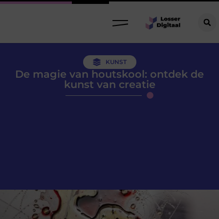
KUNST
De magie van houtskool: ontdek de
kunst van creatie