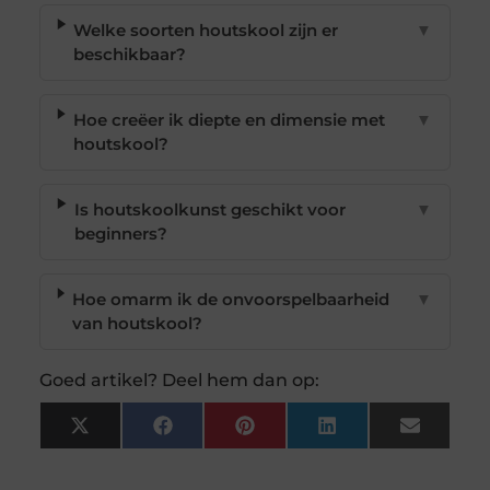
Welke soorten houtskool zijn er
▼
beschikbaar?
Hoe creëer ik diepte en dimensie met
▼
houtskool?
Is houtskoolkunst geschikt voor
▼
beginners?
Hoe omarm ik de onvoorspelbaarheid
▼
van houtskool?
Goed artikel? Deel hem dan op:
X
Facebook
Pinterest
LinkedIn
Email
(Twitter)