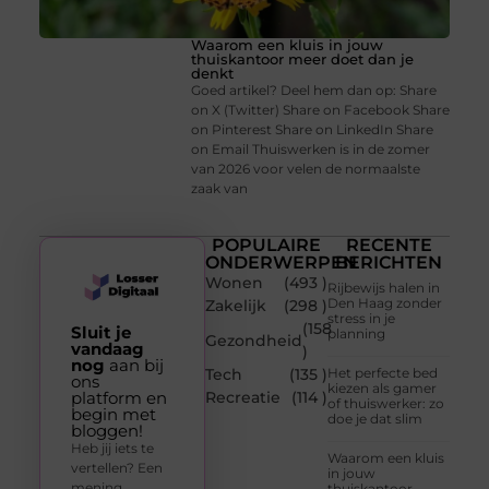
Waarom een kluis in jouw
thuiskantoor meer doet dan je
denkt
Goed artikel? Deel hem dan op: Share
on X (Twitter) Share on Facebook Share
on Pinterest Share on LinkedIn Share
on Email Thuiswerken is in de zomer
van 2026 voor velen de normaalste
zaak van
POPULAIRE
RECENTE
ONDERWERPEN
BERICHTEN
Wonen
(493 )
Rijbewijs halen in
Den Haag zonder
Zakelijk
(298 )
stress in je
(158
Sluit je
planning
Gezondheid
vandaag
)
nog
aan bij
Tech
(135 )
Het perfecte bed
ons
kiezen als gamer
platform en
Recreatie
(114 )
of thuiswerker: zo
begin met
doe je dat slim
bloggen!
Heb jij iets te
Waarom een kluis
vertellen? Een
in jouw
mening,
thuiskantoor