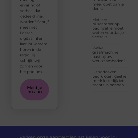
meer doet dan je
ervaring of
denkt
verhaal dat
gedeeld mag
Met een
worden? Schrijf
buscamper op
mee met
pad: wat je moet
weten voordat je
Losser-
vertrekt
digitaal.nl en
laat jouw stem
Welke
horen in de
graafmachine
regio. Jij
past bij uw
schrijft, wij
werkzaamheden?
zorgen voor
het podium.
Handdoeken
bedrukken: geef je
merk letterlijk iets
zachts in handen
Meld je
nu aan
Verken onze aanbevolen artikelen voor jou