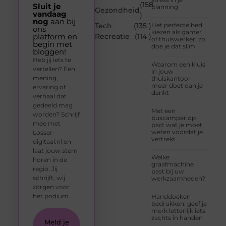
(158
Sluit je
planning
Gezondheid
vandaag
)
nog
aan bij
Tech
(135 )
Het perfecte bed
ons
kiezen als gamer
platform en
Recreatie
(114 )
of thuiswerker: zo
begin met
doe je dat slim
bloggen!
Heb jij iets te
Waarom een kluis
vertellen? Een
in jouw
mening,
thuiskantoor
meer doet dan je
ervaring of
denkt
verhaal dat
gedeeld mag
Met een
worden? Schrijf
buscamper op
mee met
pad: wat je moet
weten voordat je
Losser-
vertrekt
digitaal.nl en
laat jouw stem
Welke
horen in de
graafmachine
regio. Jij
past bij uw
schrijft, wij
werkzaamheden?
zorgen voor
het podium.
Handdoeken
bedrukken: geef je
merk letterlijk iets
zachts in handen
Meld je