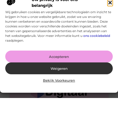
belangrijk
Wij gebruiken cookies en vergelijkbare technologieën om inzicht te
krijgen in hoe u onze website gebruikt, zodat we uw ervaring
kunnen verbeteren en waardevolle content kunnen bieden. Deze
cookies worden voor verschillende doeleinden ingezet, zoals het
Meer marketeers zien waarde in brand experience
tonen van gepersonaliseerde advertenties en het analyseren van
centers
het websitegebruik. Voor meer informatie kunt u
ons cookiebeleid
Goed artikel? Deel hem dan op: Share on X (Twitter)
raadplegen.
Share on Facebook Share on Pinterest Share on
LinkedIn Share
Accepteren
Weigeren
Bekijk Voorkeuren