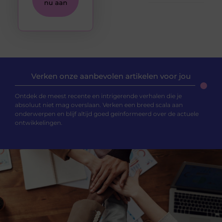
nu aan
Verken onze aanbevolen artikelen voor jou
Ontdek de meest recente en intrigerende verhalen die je
absoluut niet mag overslaan. Verken een breed scala aan
onderwerpen en blijf altijd goed geïnformeerd over de actuele
ontwikkelingen.