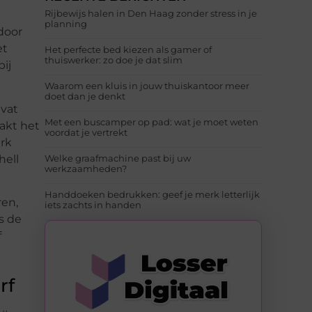
Rijbewijs halen in Den Haag zonder stress in je
planning
 door
et
Het perfecte bed kiezen als gamer of
thuiswerker: zo doe je dat slim
bij
Waarom een kluis in jouw thuiskantoor meer
doet dan je denkt
evat
Met een buscamper op pad: wat je moet weten
akt het
voordat je vertrekt
rk
hell
Welke graafmachine past bij uw
werkzaamheden?
Handdoeken bedrukken: geef je merk letterlijk
ren,
iets zachts in handen
s de
f
rf