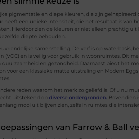
een slimme keuze is
ijke pigmentatie en diepe kleuren, die zijn geïnspireerd
 heeft een unieke intensiteit, die het resultaat is van h
n. Hierdoor zien de kleuren er niet alleen prachtig uit 
t dezelfde diepte behouden.
euvriendelijke samenstelling. De verf is op waterbasis, b
 (VOC) en is veilig voor gebruik in woonruimtes. Dit ma
n duurzaamheid en gezondheid. Daarnaast biedt het me
ion voor een klassieke matte uitstraling en Modern Eggs
tes.
n andere reden waarom het merk zo geliefd is. Of u nu mu
 hecht uitstekend op
diverse ondergronden.
Bovendien i
nlang mooi uit blijven zien, zelfs in ruimtes die intensie
toepassingen van Farrow & Ball ve