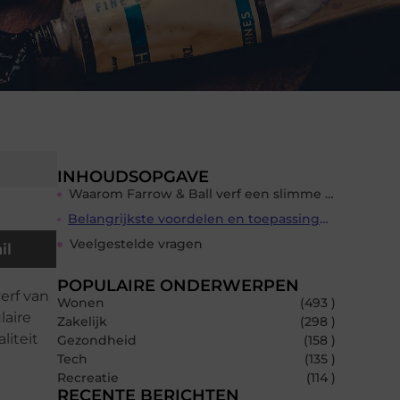
INHOUDSOPGAVE
Waarom Farrow & Ball verf een slimme keuze is
Belangrijkste voordelen en toepassingen van Farrow & Ball verf
Veelgestelde vragen
il
POPULAIRE ONDERWERPEN
erf van
Wonen
(493 )
laire
Zakelijk
(298 )
liteit
Gezondheid
(158 )
Tech
(135 )
Recreatie
(114 )
RECENTE BERICHTEN