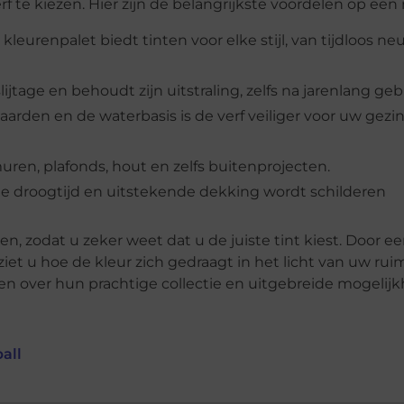
f te kiezen. Hier zijn de belangrijkste voordelen op een ri
leurenpalet biedt tinten voor elke stijl, van tijdloos neu
jtage en behoudt zijn uitstraling, zelfs na jarenlang geb
aarden en de waterbasis is de verf veiliger voor uw gezi
uren, plafonds, hout en zelfs buitenprojecten.
lle droogtijd en uitstekende dekking wordt schilderen
en, zodat u zeker weet dat u de juiste tint kiest. Door ee
et u hoe de kleur zich gedraagt in het licht van uw rui
 over hun prachtige collectie en uitgebreide mogelij
all