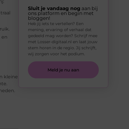
j:
Sluit je vandaag nog
aan bij
traal
ons platform en begin met
bloggen!
Heb jij iets te vertellen? Een
ruik.
mening, ervaring of verhaal dat
gedeeld mag worden? Schrijf mee
n en
met Losser-digitaal.nl en laat jouw
stem horen in de regio. Jij schrijft,
wij zorgen voor het podium.
Meld je nu aan
n kleine
mte.
kheden.