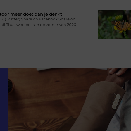
toor meer doet dan je denkt
 X (Twitter) Share on Facebook Share on
ail Thuiswerken is in de zomer van 2026