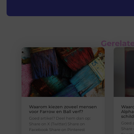
Gerelate
Waarom kiezen zoveel mensen
Waaro
voor Farrow en Ball verf?
Alpha
schil
Goed artikel? Deel hem dan op:
Goed a
Share on X (Twitter) Share on
Share 
Facebook Share on Pinterest