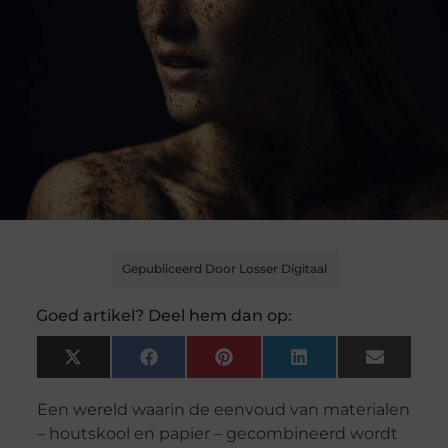
Gepubliceerd Door Losser Digitaal
Goed artikel? Deel hem dan op:
X
Facebook
Pinterest
LinkedIn
Email
(Twitter)
Een wereld waarin de eenvoud van materialen
– houtskool en papier – gecombineerd wordt