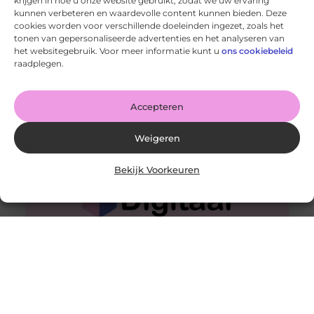
krijgen in hoe u onze website gebruikt, zodat we uw ervaring
kunnen verbeteren en waardevolle content kunnen bieden. Deze
cookies worden voor verschillende doeleinden ingezet, zoals het
Meer marketeers zien waarde in brand experience
tonen van gepersonaliseerde advertenties en het analyseren van
centers
het websitegebruik. Voor meer informatie kunt u
ons cookiebeleid
Goed artikel? Deel hem dan op: Share on X (Twitter)
raadplegen.
Share on Facebook Share on Pinterest Share on
LinkedIn Share
Accepteren
Weigeren
Bekijk Voorkeuren
Licht, beeld en geluid. Het draait allemaal om een brand
experience
Goed artikel? Deel hem dan op: Share on X (Twitter)
Share on Facebook Share on Pinterest Share on