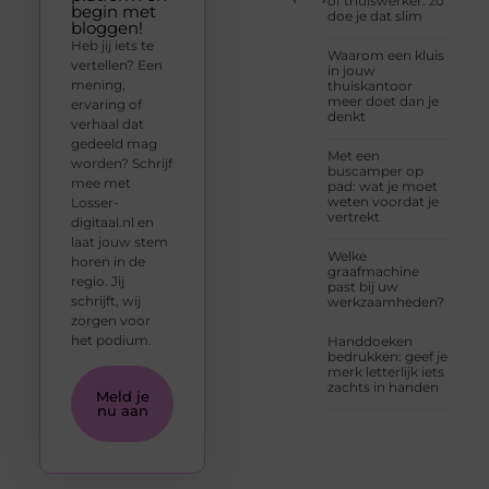
of thuiswerker: zo
begin met
doe je dat slim
bloggen!
Heb jij iets te
Waarom een kluis
vertellen? Een
in jouw
mening,
thuiskantoor
meer doet dan je
ervaring of
denkt
verhaal dat
gedeeld mag
Met een
worden? Schrijf
buscamper op
mee met
pad: wat je moet
weten voordat je
Losser-
vertrekt
digitaal.nl en
laat jouw stem
Welke
horen in de
graafmachine
regio. Jij
past bij uw
schrijft, wij
werkzaamheden?
zorgen voor
het podium.
Handdoeken
bedrukken: geef je
merk letterlijk iets
zachts in handen
Meld je
nu aan