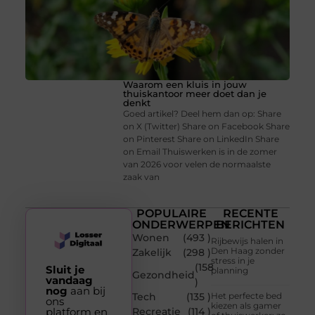
Waarom een kluis in jouw
thuiskantoor meer doet dan je
denkt
Goed artikel? Deel hem dan op: Share
on X (Twitter) Share on Facebook Share
on Pinterest Share on LinkedIn Share
on Email Thuiswerken is in de zomer
van 2026 voor velen de normaalste
zaak van
POPULAIRE
RECENTE
ONDERWERPEN
BERICHTEN
Wonen
(493 )
Rijbewijs halen in
Den Haag zonder
Zakelijk
(298 )
stress in je
(158
Sluit je
planning
Gezondheid
vandaag
)
nog
aan bij
Tech
(135 )
Het perfecte bed
ons
kiezen als gamer
platform en
Recreatie
(114 )