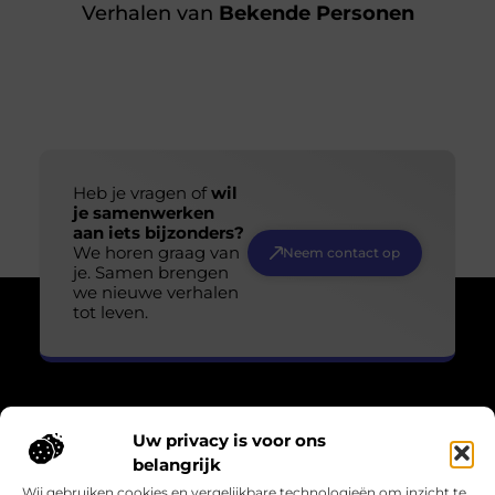
Verhalen van
Bekende Personen
Heb je vragen of
wil
je samenwerken
aan iets bijzonders?
We horen graag van
Neem contact op
je. Samen brengen
we nieuwe verhalen
tot leven.
Uw privacy is voor ons
Over Losser Digitaal
belangrijk
“Kijk omhoog. Vind het wonder in het gewone.”
Wij gebruiken cookies en vergelijkbare technologieën om inzicht te