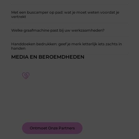
Met een buscamper op pad: wat je moet weten voordat je
vertrekt
Welke graafmachine past bij uw werkzaamheden?
Handdoeken bedrukken: geef je merk letterlijk iets zachts in
handen
MEDIA EN BEROEMDHEDEN
Word deel van een actieve blogcommunity
Bij ons krijg je meer dan alleen een plek om te
schrijven. Ontmoet andere schrijvers, ontvang
feedback, en laat je inspireren door de verhalen
van anderen.
Ontmoet Onze Partners