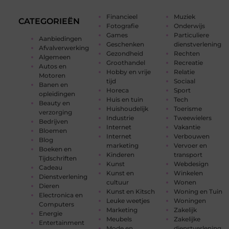
Financieel
Muziek
CATEGORIEËN
Fotografie
Onderwijs
Games
Particuliere
Aanbiedingen
Geschenken
dienstverlening
Afvalverwerking
Gezondheid
Rechten
Algemeen
Groothandel
Recreatie
Autos en
Hobby en vrije
Relatie
Motoren
tijd
Sociaal
Banen en
Horeca
Sport
opleidingen
Huis en tuin
Tech
Beauty en
Huishoudelijk
Toerisme
verzorging
Industrie
Tweewielers
Bedrijven
Internet
Vakantie
Bloemen
Internet
Verbouwen
Blog
marketing
Vervoer en
Boeken en
Kinderen
transport
Tijdschriften
Kunst
Webdesign
Cadeau
Kunst en
Winkelen
Dienstverlening
cultuur
Wonen
Dieren
Kunst en Kitsch
Woning en Tuin
Electronica en
Leuke weetjes
Woningen
Computers
Marketing
Zakelijk
Energie
Meubels
Zakelijke
Entertainment
Mode en
dienstverlening