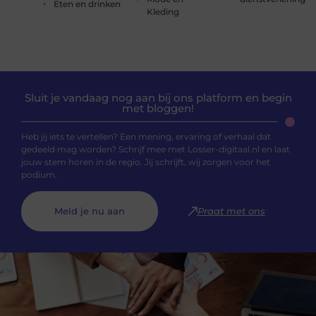
Eten en drinken
Kleding
Sluit je vandaag nog aan bij ons platform en begin
met bloggen!
Heb jij iets te vertellen? Een mening, ervaring of verhaal dat
gedeeld mag worden? Schrijf mee met Losser-digitaal.nl en laat
jouw stem horen in de regio. Jij schrijft, wij zorgen voor het
podium.
Meld je nu aan
Praat met ons