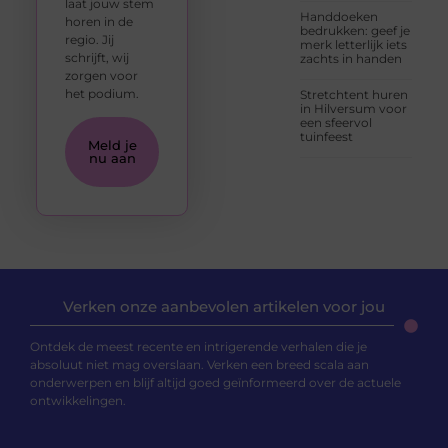
laat jouw stem
Handdoeken
horen in de
bedrukken: geef je
regio. Jij
merk letterlijk iets
schrijft, wij
zachts in handen
zorgen voor
het podium.
Stretchtent huren
in Hilversum voor
een sfeervol
tuinfeest
Meld je
nu aan
Verken onze aanbevolen artikelen voor jou
Ontdek de meest recente en intrigerende verhalen die je
absoluut niet mag overslaan. Verken een breed scala aan
onderwerpen en blijf altijd goed geïnformeerd over de actuele
ontwikkelingen.