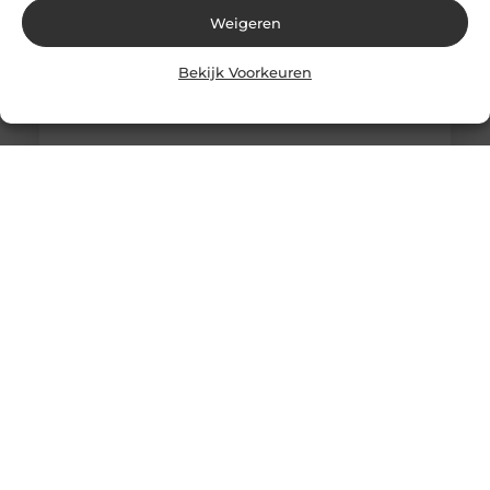
Weigeren
Bekijk Voorkeuren
Alles wat je moet weten over moderne weboplossingen
Goed artikel? Deel hem dan op: Share on X (Twitter)
Share on Facebook Share on Pinterest Share on
LinkedIn Share