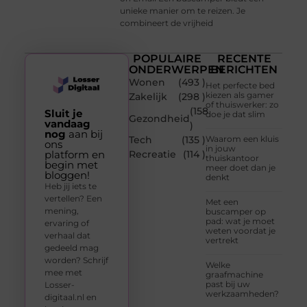
unieke manier om te reizen. Je
combineert de vrijheid
POPULAIRE
RECENTE
ONDERWERPEN
BERICHTEN
Wonen
(493 )
Het perfecte bed
kiezen als gamer
Zakelijk
(298 )
of thuiswerker: zo
(158
Sluit je
doe je dat slim
Gezondheid
vandaag
)
nog
aan bij
Tech
(135 )
Waarom een kluis
ons
in jouw
platform en
Recreatie
(114 )
thuiskantoor
begin met
meer doet dan je
bloggen!
denkt
Heb jij iets te
vertellen? Een
Met een
mening,
buscamper op
pad: wat je moet
ervaring of
weten voordat je
verhaal dat
vertrekt
gedeeld mag
worden? Schrijf
Welke
mee met
graafmachine
past bij uw
Losser-
werkzaamheden?
digitaal.nl en