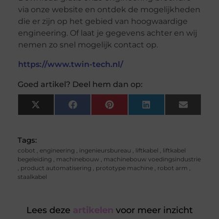
via onze website en ontdek de mogelijkheden
die er zijn op het gebied van hoogwaardige
engineering. Of laat je gegevens achter en wij
nemen zo snel mogelijk contact op.
https://www.twin-tech.nl/
Goed artikel? Deel hem dan op:
X
Facebook
Pinterest
LinkedIn
Email
(Twitter)
Tags:
cobot
,
engineering
,
ingenieursbureau
,
liftkabel
,
liftkabel
begeleiding
,
machinebouw
,
machinebouw voedingsindustrie
,
product automatisering
,
prototype machine
,
robot arm
,
staalkabel
Lees deze
artikelen
voor meer inzicht