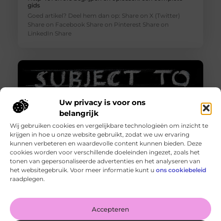
gids
Goed artikel? Deel hem dan op: Share on X (Twitter)
Share on Facebook Share on Pinterest Share on
LinkedIn Share
Uw privacy is voor ons
belangrijk
Wij gebruiken cookies en vergelijkbare technologieën om inzicht te
krijgen in hoe u onze website gebruikt, zodat we uw ervaring
kunnen verbeteren en waardevolle content kunnen bieden. Deze
cookies worden voor verschillende doeleinden ingezet, zoals het
tonen van gepersonaliseerde advertenties en het analyseren van
Http 401 error – Wat is het en hoe los je het op?
het websitegebruik. Voor meer informatie kunt u
ons cookiebeleid
Goed artikel? Deel hem dan op: Share on X (Twitter)
raadplegen.
Share on Facebook Share on Pinterest Share on
LinkedIn Share
Accepteren