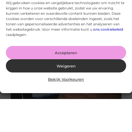
Wij gebruiken cookies en vergelijkbare technologieën om inzicht te
krijgen in hoe u onze website gebruikt, zodat we uw ervaring
kunnen verbeteren en waardevolle content kunnen bieden. Deze
cookies worden voor verschillende doeleinden ingezet, zoals het
Alles wat je moet weten over moderne weboplossingen
tonen van gepersonaliseerde advertenties en het analyseren van
Goed artikel? Deel hem dan op: Share on X (Twitter)
het websitegebruik. Voor meer informatie kunt u
ons cookiebeleid
Share on Facebook Share on Pinterest Share on
raadplegen.
LinkedIn Share
Accepteren
Weigeren
Bekijk Voorkeuren
Scriptiestress? Laat Schrijfsterk.nl je Scriptie Schrijven
Goed artikel? Deel hem dan op: Share on X (Twitter)
Share on Facebook Share on Pinterest Share on