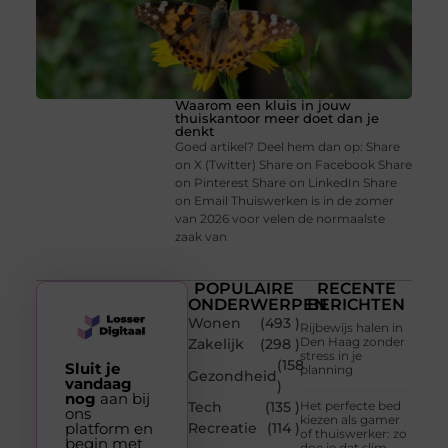
Waarom een kluis in jouw
thuiskantoor meer doet dan je
denkt
Goed artikel? Deel hem dan op: Share
on X (Twitter) Share on Facebook Share
on Pinterest Share on LinkedIn Share
on Email Thuiswerken is in de zomer
van 2026 voor velen de normaalste
zaak van
POPULAIRE
RECENTE
ONDERWERPEN
BERICHTEN
Wonen
(493 )
Rijbewijs halen in
Den Haag zonder
Zakelijk
(298 )
stress in je
(158
Sluit je
planning
Gezondheid
vandaag
)
nog
aan bij
Tech
(135 )
Het perfecte bed
ons
kiezen als gamer
platform en
Recreatie
(114 )
of thuiswerker: zo
begin met
doe je dat slim