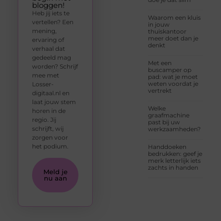
bloggen!
Heb jij iets te
Waarom een kluis
vertellen? Een
in jouw
mening,
thuiskantoor
meer doet dan je
ervaring of
denkt
verhaal dat
gedeeld mag
Met een
worden? Schrijf
buscamper op
mee met
pad: wat je moet
weten voordat je
Losser-
vertrekt
digitaal.nl en
laat jouw stem
Welke
horen in de
graafmachine
regio. Jij
past bij uw
schrijft, wij
werkzaamheden?
zorgen voor
het podium.
Handdoeken
bedrukken: geef je
merk letterlijk iets
zachts in handen
Meld je
nu aan