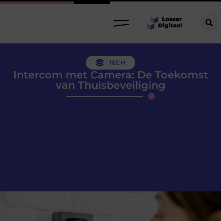
TECH
Intercom met Camera: De Toekomst
van Thuisbeveiliging