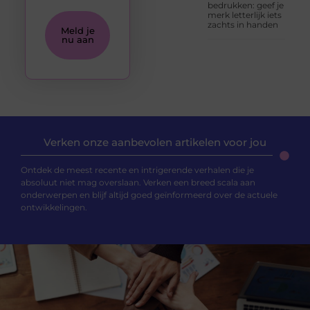
bedrukken: geef je
merk letterlijk iets
zachts in handen
Meld je
nu aan
Verken onze aanbevolen artikelen voor jou
Ontdek de meest recente en intrigerende verhalen die je
absoluut niet mag overslaan. Verken een breed scala aan
onderwerpen en blijf altijd goed geïnformeerd over de actuele
ontwikkelingen.