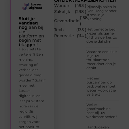
ONDERWERPEN
BERICHTEN
Wonen
(493 )
Rijbewijs halen in
Den Haag zonder
Zakelijk
(298 )
stress in je
(158
Sluit je
planning
Gezondheid
vandaag
)
nog
aan bij
Tech
(135 )
Het perfecte bed
ons
kiezen als gamer
platform en
Recreatie
(114 )
of thuiswerker: zo
begin met
doe je dat slim
bloggen!
Heb jij iets te
Waarom een kluis
vertellen? Een
in jouw
mening,
thuiskantoor
meer doet dan je
ervaring of
denkt
verhaal dat
gedeeld mag
Met een
worden? Schrijf
buscamper op
mee met
pad: wat je moet
weten voordat je
Losser-
vertrekt
digitaal.nl en
laat jouw stem
Welke
horen in de
graafmachine
regio. Jij
past bij uw
schrijft, wij
werkzaamheden?
zorgen voor
het podium.
Handdoeken