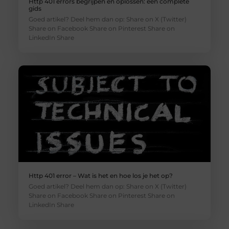
Http 401 errors begrijpen en oplossen: een complete
gids
Goed artikel? Deel hem dan op: Share on X (Twitter)
Share on Facebook Share on Pinterest Share on
LinkedIn Share
Http 401 error – Wat is het en hoe los je het op?
Goed artikel? Deel hem dan op: Share on X (Twitter)
Share on Facebook Share on Pinterest Share on
LinkedIn Share