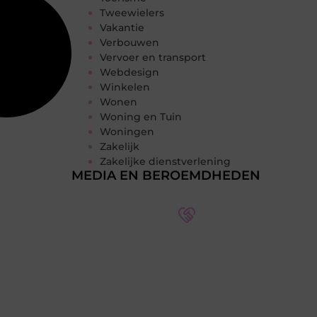
Tweewielers
Vakantie
Verbouwen
Vervoer en transport
Webdesign
Winkelen
Wonen
Woning en Tuin
Woningen
Zakelijk
Zakelijke dienstverlening
MEDIA EN BEROEMDHEDEN
Word deel van een actieve
blogcommunity
Bij ons krijg je meer dan alleen een
plek om te schrijven. Ontmoet andere
schrijvers, ontvang feedback, en laat je