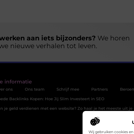
werken aan iets bijzonders?
We horen
we nieuwe verhalen tot leven.
e informatie
er ons
Ons team
Schrijf mee
Partners
Beroe
ede Backlinks Kopen: Hoe Jij Slim Investeert in SEO
n je geld verdienen met een website? Zo haal je het meeste uit je 
Wij gebruiken cookies en 