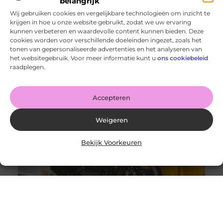
belangrijk
Wij gebruiken cookies en vergelijkbare technologieën om inzicht te
krijgen in hoe u onze website gebruikt, zodat we uw ervaring
kunnen verbeteren en waardevolle content kunnen bieden. Deze
cookies worden voor verschillende doeleinden ingezet, zoals het
Een Feest DJ Huren voor je Bedrijfsfeest: De Sleutel tot
tonen van gepersonaliseerde advertenties en het analyseren van
Succes
het websitegebruik. Voor meer informatie kunt u
ons cookiebeleid
Goed artikel? Deel hem dan op: Share on X (Twitter)
raadplegen.
Share on Facebook Share on Pinterest Share on
LinkedIn Share
Accepteren
Weigeren
Bekijk Voorkeuren
Auto- of motortransporter kopen, wat zijn de