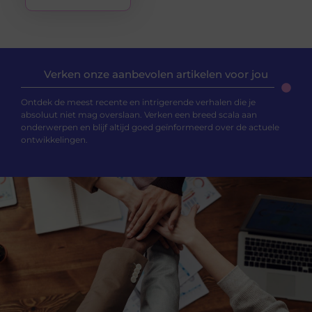
Verken onze aanbevolen artikelen voor jou
Ontdek de meest recente en intrigerende verhalen die je
absoluut niet mag overslaan. Verken een breed scala aan
onderwerpen en blijf altijd goed geïnformeerd over de actuele
ontwikkelingen.