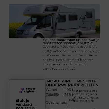
Met een buscamper op pad: wat je
moet weten voordat je vertrekt
Goed artikel? Deel hem dan op: Share
on X (Twitter) Share on Facebook Share
on Pinterest Share on LinkedIn Share
on Email Een buscamper biedt een
unieke manier om te reizen. Je
combineert de vrijheid
POPULAIRE
RECENTE
ONDERWERPEN
BERICHTEN
Wonen
(493 )
Het perfecte bed
kiezen als gamer
Zakelijk
(298 )
of thuiswerker: zo
(158
Sluit je
doe je dat slim
Gezondheid
vandaag
)
nog
aan bij