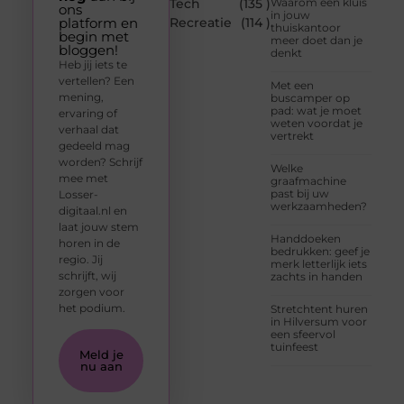
Tech
(135 )
Waarom een kluis
ons
in jouw
platform en
Recreatie
(114 )
thuiskantoor
begin met
meer doet dan je
bloggen!
denkt
Heb jij iets te
vertellen? Een
Met een
mening,
buscamper op
pad: wat je moet
ervaring of
weten voordat je
verhaal dat
vertrekt
gedeeld mag
worden? Schrijf
Welke
mee met
graafmachine
past bij uw
Losser-
werkzaamheden?
digitaal.nl en
laat jouw stem
Handdoeken
horen in de
bedrukken: geef je
regio. Jij
merk letterlijk iets
schrijft, wij
zachts in handen
zorgen voor
het podium.
Stretchtent huren
in Hilversum voor
een sfeervol
tuinfeest
Meld je
nu aan