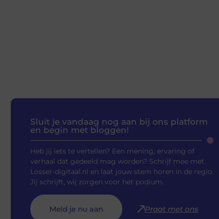
Sluit je vandaag nog aan bij ons platform
en begin met bloggen!
Heb jij iets te vertellen? Een mening, ervaring of
verhaal dat gedeeld mag worden? Schrijf mee met
Losser-digitaal.nl en laat jouw stem horen in de regio.
Jij schrijft, wij zorgen voor het podium.
Meld je nu aan
Praat met ons