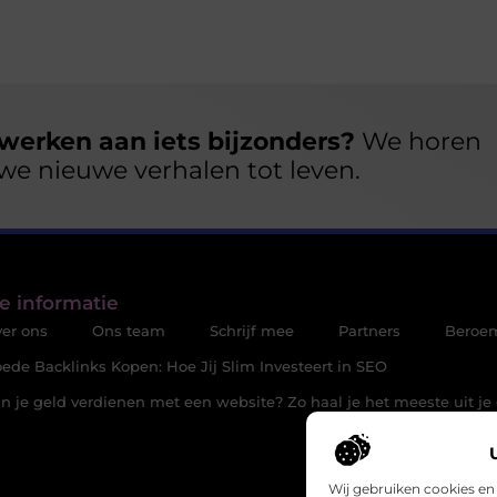
werken aan iets bijzonders?
We horen
we nieuwe verhalen tot leven.
e informatie
er ons
Ons team
Schrijf mee
Partners
Beroe
ede Backlinks Kopen: Hoe Jij Slim Investeert in SEO
n je geld verdienen met een website? Zo haal je het meeste uit je 
Wij gebruiken cookies en 