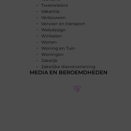
Tweewielers
Vakantie
Verbouwen
Vervoer en transport
Webdesign
Winkelen
Wonen
Woning en Tuin
Woningen
Zakelijk
Zakelijke dienstverlening
MEDIA EN BEROEMDHEDEN
Word deel van een actieve
blogcommunity
Bij ons krijg je meer dan alleen een
plek om te schrijven. Ontmoet andere
schrijvers, ontvang feedback, en laat je