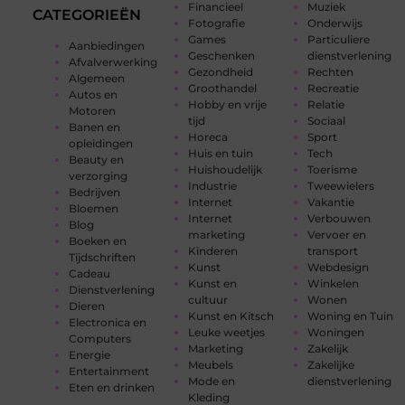
Financieel
Muziek
CATEGORIEËN
Fotografie
Onderwijs
Games
Particuliere
Aanbiedingen
Geschenken
dienstverlening
Afvalverwerking
Gezondheid
Rechten
Algemeen
Groothandel
Recreatie
Autos en
Hobby en vrije
Relatie
Motoren
tijd
Sociaal
Banen en
Horeca
Sport
opleidingen
Huis en tuin
Tech
Beauty en
Huishoudelijk
Toerisme
verzorging
Industrie
Tweewielers
Bedrijven
Internet
Vakantie
Bloemen
Internet
Verbouwen
Blog
marketing
Vervoer en
Boeken en
Kinderen
transport
Tijdschriften
Kunst
Webdesign
Cadeau
Kunst en
Winkelen
Dienstverlening
cultuur
Wonen
Dieren
Kunst en Kitsch
Woning en Tuin
Electronica en
Leuke weetjes
Woningen
Computers
Marketing
Zakelijk
Energie
Meubels
Zakelijke
Entertainment
Mode en
dienstverlening
Eten en drinken
Kleding