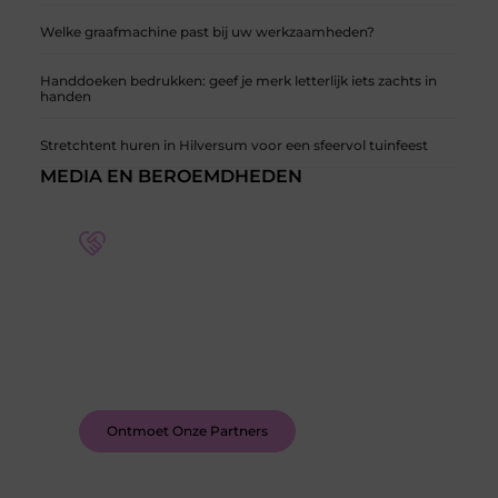
Welke graafmachine past bij uw werkzaamheden?
Handdoeken bedrukken: geef je merk letterlijk iets zachts in
handen
Stretchtent huren in Hilversum voor een sfeervol tuinfeest
MEDIA EN BEROEMDHEDEN
Word deel van een actieve blogcommunity
Bij ons krijg je meer dan alleen een plek om te
schrijven. Ontmoet andere schrijvers, ontvang
feedback, en laat je inspireren door de verhalen
van anderen.
Ontmoet Onze Partners