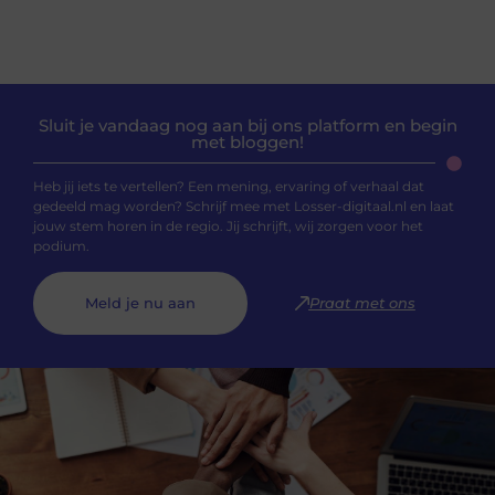
Sluit je vandaag nog aan bij ons platform en begin
met bloggen!
Heb jij iets te vertellen? Een mening, ervaring of verhaal dat
gedeeld mag worden? Schrijf mee met Losser-digitaal.nl en laat
jouw stem horen in de regio. Jij schrijft, wij zorgen voor het
podium.
Meld je nu aan
Praat met ons