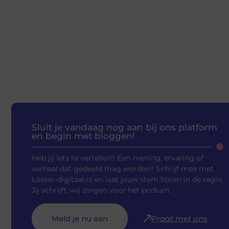
Sluit je vandaag nog aan bij ons platform
en begin met bloggen!
Heb jij iets te vertellen? Een mening, ervaring of
verhaal dat gedeeld mag worden? Schrijf mee met
Losser-digitaal.nl en laat jouw stem horen in de regio.
Jij schrijft, wij zorgen voor het podium.
Meld je nu aan
Praat met ons