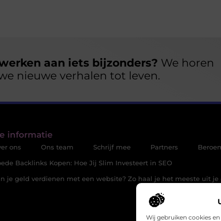
werken aan iets bijzonders?
We horen
we nieuwe verhalen tot leven.
e informatie
er ons
Ons team
Schrijf mee
Partners
Beroe
ede Backlinks Kopen: Hoe Jij Slim Investeert in SEO
n je geld verdienen met een website? Zo haal je het meeste uit je 
Wij gebruiken cookies en 