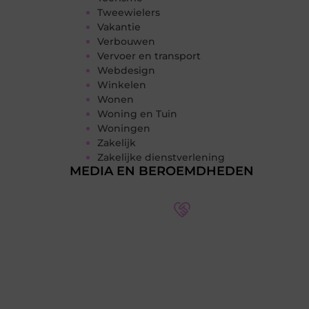
Tweewielers
Vakantie
Verbouwen
Vervoer en transport
Webdesign
Winkelen
Wonen
Woning en Tuin
Woningen
Zakelijk
Zakelijke dienstverlening
MEDIA EN BEROEMDHEDEN
Word deel van een actieve
blogcommunity
Bij ons krijg je meer dan alleen een
plek om te schrijven. Ontmoet andere
schrijvers, ontvang feedback, en laat je