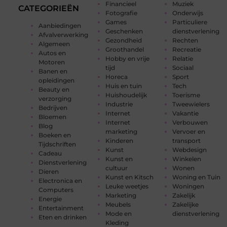
Financieel
Muziek
CATEGORIEËN
Fotografie
Onderwijs
Games
Particuliere
Aanbiedingen
Geschenken
dienstverlening
Afvalverwerking
Gezondheid
Rechten
Algemeen
Groothandel
Recreatie
Autos en
Hobby en vrije
Relatie
Motoren
tijd
Sociaal
Banen en
Horeca
Sport
opleidingen
Huis en tuin
Tech
Beauty en
Huishoudelijk
Toerisme
verzorging
Industrie
Tweewielers
Bedrijven
Internet
Vakantie
Bloemen
Internet
Verbouwen
Blog
marketing
Vervoer en
Boeken en
Kinderen
transport
Tijdschriften
Kunst
Webdesign
Cadeau
Kunst en
Winkelen
Dienstverlening
cultuur
Wonen
Dieren
Kunst en Kitsch
Woning en Tuin
Electronica en
Leuke weetjes
Woningen
Computers
Marketing
Zakelijk
Energie
Meubels
Zakelijke
Entertainment
Mode en
dienstverlening
Eten en drinken
Kleding