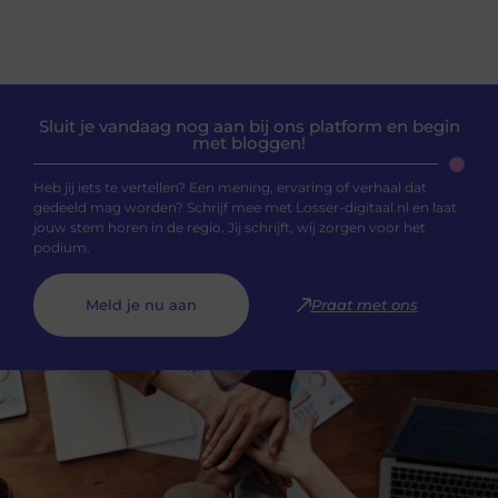
Sluit je vandaag nog aan bij ons platform en begin
met bloggen!
Heb jij iets te vertellen? Een mening, ervaring of verhaal dat
gedeeld mag worden? Schrijf mee met Losser-digitaal.nl en laat
jouw stem horen in de regio. Jij schrijft, wij zorgen voor het
podium.
Meld je nu aan
Praat met ons