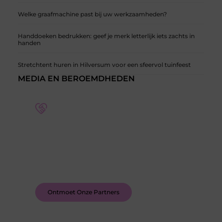
Welke graafmachine past bij uw werkzaamheden?
Handdoeken bedrukken: geef je merk letterlijk iets zachts in
handen
Stretchtent huren in Hilversum voor een sfeervol tuinfeest
MEDIA EN BEROEMDHEDEN
Word deel van een actieve blogcommunity
Bij ons krijg je meer dan alleen een plek om te
schrijven. Ontmoet andere schrijvers, ontvang
feedback, en laat je inspireren door de verhalen
van anderen.
Ontmoet Onze Partners