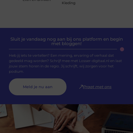
Kleding
Sluit je vandaag nog aan bij ons platform en begin
met bloggen!
Heb jij iets te vertellen? Een mening, ervaring of verhaal dat
gedeeld mag worden? Schrijf mee met Losser-digitaal.nl en laat
jouw stem horen in de regio. Jij schrijft, wij zorgen voor het
podium.
Meld je nu aan
Praat met ons