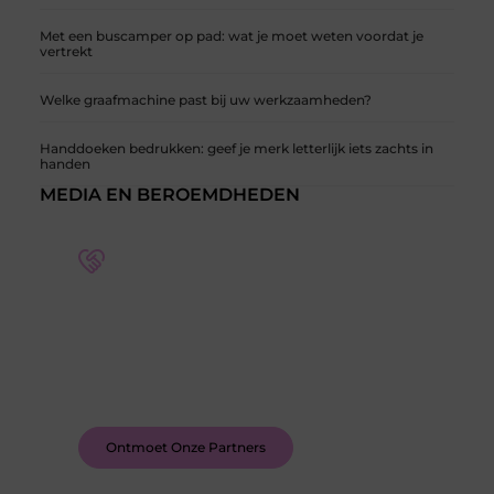
Met een buscamper op pad: wat je moet weten voordat je
vertrekt
Welke graafmachine past bij uw werkzaamheden?
Handdoeken bedrukken: geef je merk letterlijk iets zachts in
handen
MEDIA EN BEROEMDHEDEN
Word deel van een actieve blogcommunity
Bij ons krijg je meer dan alleen een plek om te
schrijven. Ontmoet andere schrijvers, ontvang
feedback, en laat je inspireren door de verhalen
van anderen.
Ontmoet Onze Partners