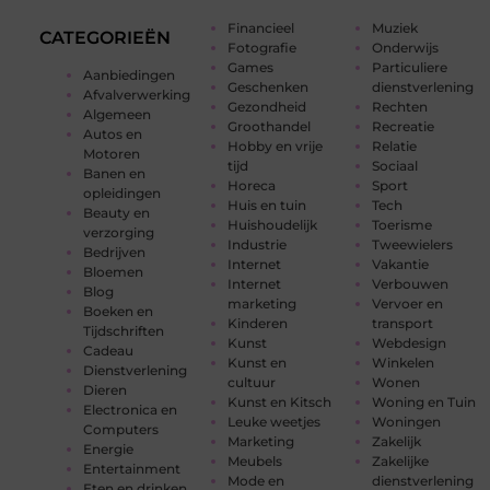
Financieel
Muziek
CATEGORIEËN
Fotografie
Onderwijs
Games
Particuliere
Aanbiedingen
Geschenken
dienstverlening
Afvalverwerking
Gezondheid
Rechten
Algemeen
Groothandel
Recreatie
Autos en
Hobby en vrije
Relatie
Motoren
tijd
Sociaal
Banen en
Horeca
Sport
opleidingen
Huis en tuin
Tech
Beauty en
Huishoudelijk
Toerisme
verzorging
Industrie
Tweewielers
Bedrijven
Internet
Vakantie
Bloemen
Internet
Verbouwen
Blog
marketing
Vervoer en
Boeken en
Kinderen
transport
Tijdschriften
Kunst
Webdesign
Cadeau
Kunst en
Winkelen
Dienstverlening
cultuur
Wonen
Dieren
Kunst en Kitsch
Woning en Tuin
Electronica en
Leuke weetjes
Woningen
Computers
Marketing
Zakelijk
Energie
Meubels
Zakelijke
Entertainment
Mode en
dienstverlening
Eten en drinken