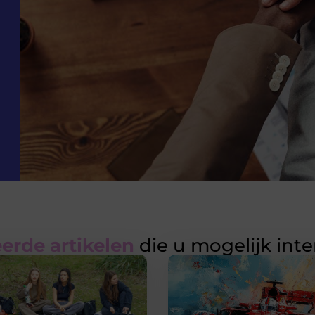
erde artikelen
die u mogelijk int