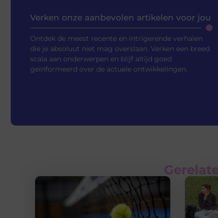
Verken onze aanbevolen artikelen voor jou
Ontdek de meest recente en intrigerende verhalen
die je absoluut niet mag overslaan. Verken een breed
scala aan onderwerpen en blijf altijd goed
geïnformeerd over de actuele ontwikkelingen.
Gerelate