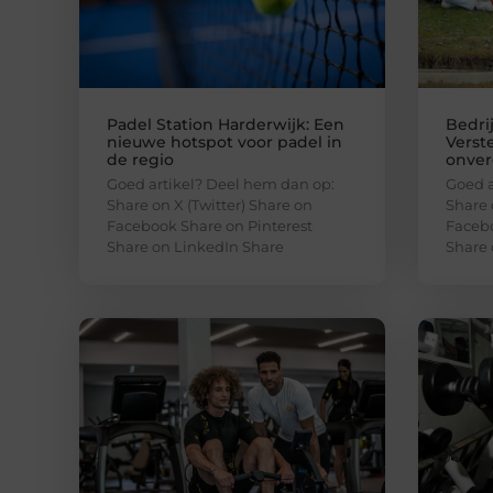
Padel Station Harderwijk: Een
Bedrij
nieuwe hotspot voor padel in
Verst
de regio
onver
Goed artikel? Deel hem dan op:
Goed a
Share on X (Twitter) Share on
Share 
Facebook Share on Pinterest
Facebo
Share on LinkedIn Share
Share 