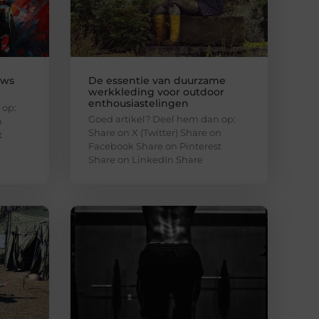
uws
De essentie van duurzame
werkkleding voor outdoor
enthousiastelingen
 op:
Goed artikel? Deel hem dan op:
n
Share on X (Twitter) Share on
t
Facebook Share on Pinterest
Share on LinkedIn Share