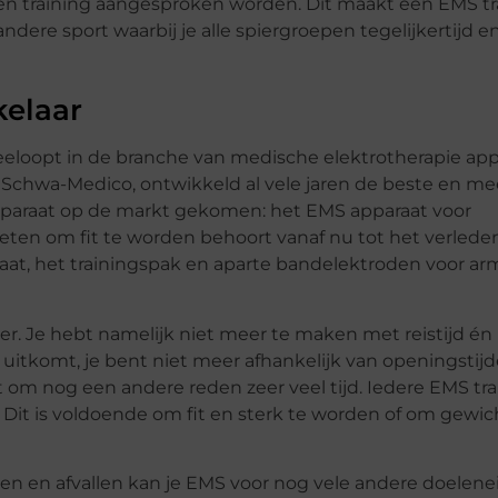
 een training aangesproken worden. Dit maakt een EMS tr
andere sport waarbij je alle spiergroepen tegelijkertijd e
kelaar
meeloopt in de branche van medische elektrotherapie app
Schwa-Medico, ontwikkeld al vele jaren de beste en me
 apparaat op de markt gekomen: het EMS apparaat voor
eten om fit te worden behoort vanaf nu tot het verleden
at, het trainingspak en aparte bandelektroden voor a
ver. Je hebt namelijk niet meer te maken met reistijd én
uitkomt, je bent niet meer afhankelijk van openingstij
t om nog een andere reden zeer veel tijd. Iedere EMS tra
Dit is voldoende om fit en sterk te worden of om gewic
rijgen en afvallen kan je EMS voor nog vele andere doelen