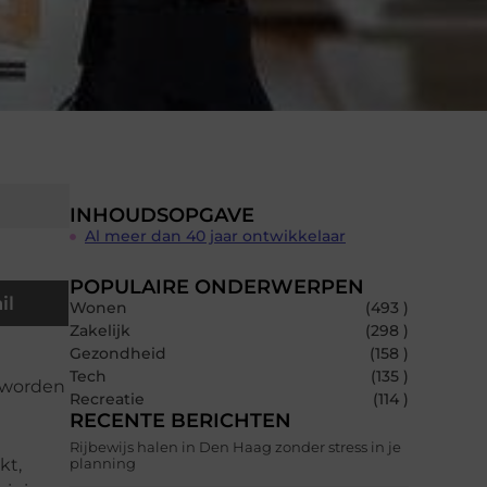
INHOUDSOPGAVE
Al meer dan 40 jaar ontwikkelaar
POPULAIRE ONDERWERPEN
il
Wonen
(493 )
Zakelijk
(298 )
Gezondheid
(158 )
Tech
(135 )
, worden
Recreatie
(114 )
RECENTE BERICHTEN
Rijbewijs halen in Den Haag zonder stress in je
kt,
planning