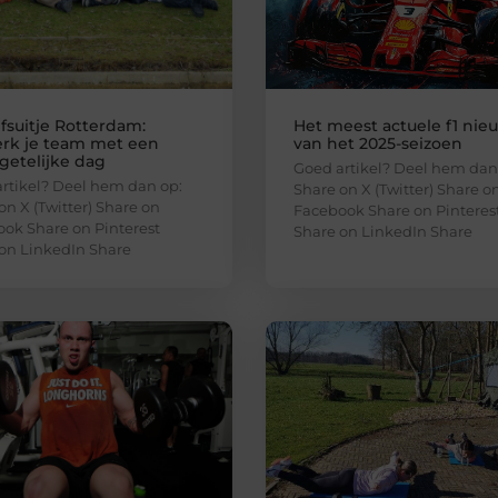
fsuitje Rotterdam:
Het meest actuele f1 nie
erk je team met een
van het 2025-seizoen
getelijke dag
Goed artikel? Deel hem dan
rtikel? Deel hem dan op:
Share on X (Twitter) Share o
on X (Twitter) Share on
Facebook Share on Pinteres
ok Share on Pinterest
Share on LinkedIn Share
on LinkedIn Share