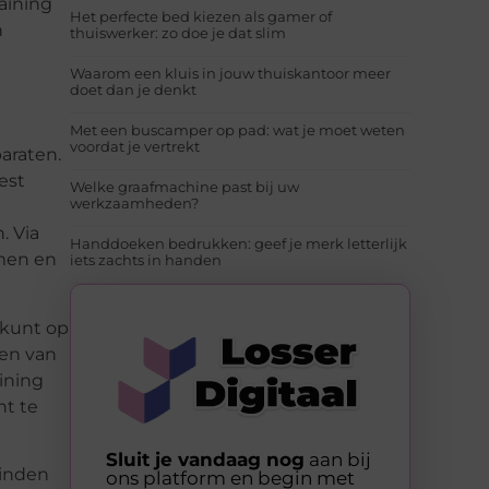
aining
Het perfecte bed kiezen als gamer of
n
thuiswerker: zo doe je dat slim
Waarom een kluis in jouw thuiskantoor meer
doet dan je denkt
Met een buscamper op pad: wat je moet weten
voordat je vertrekt
araten.
est
Welke graafmachine past bij uw
werkzaamheden?
. Via
Handdoeken bedrukken: geef je merk letterlijk
rmen en
iets zachts in handen
 kunt op
den van
ining
ht te
Sluit je vandaag nog
aan bij
einden
ons platform en begin met