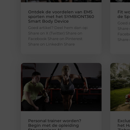
Ontdek de voordelen van EMS
Fit w
sporten met het SYMBIONT360
de Sp
Smart Body Device
Goed a
Goed artikel? Deel hem dan op:
Share 
Share on X (Twitter) Share on
Facebo
Facebook Share on Pinterest
Share 
Share on LinkedIn Share
Personal trainer worden?
Exclus
Begin met de opleiding
het H