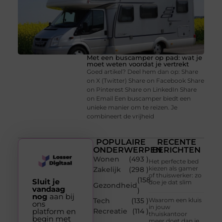
Met een buscamper op pad: wat je
moet weten voordat je vertrekt
Goed artikel? Deel hem dan op: Share
on X (Twitter) Share on Facebook Share
on Pinterest Share on LinkedIn Share
on Email Een buscamper biedt een
unieke manier om te reizen. Je
combineert de vrijheid
POPULAIRE
RECENTE
ONDERWERPEN
BERICHTEN
Wonen
(493 )
Het perfecte bed
kiezen als gamer
Zakelijk
(298 )
of thuiswerker: zo
(158
Sluit je
doe je dat slim
Gezondheid
vandaag
)
nog
aan bij
Tech
(135 )
Waarom een kluis
ons
in jouw
platform en
Recreatie
(114 )
thuiskantoor
begin met
meer doet dan je