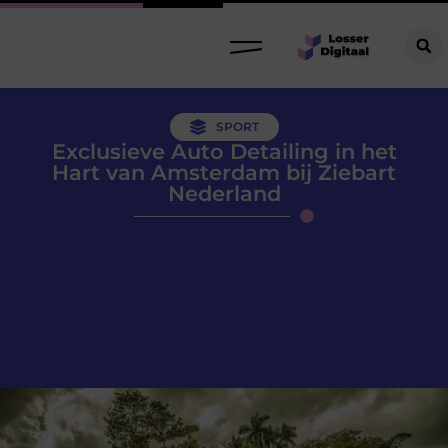
SPORT
Exclusieve Auto Detailing in het
Hart van Amsterdam bij Ziebart
Nederland