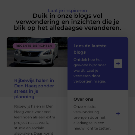
Laat je inspireren
Duik in onze blogs vol
verwondering en inzichten die je
blik op het alledaagse veranderen.
Lees de laatste
RECENTE BERICHTEN
blogs
Ontdek hoe het
gewone bijzonder
wordt. Laat je
verrassen door
Rijbewijs halen in
verborgen magie.
Den Haag zonder
stress in je
planning
Over ons
Rijbewijs halen in Den
Onze missie:
Haag voelt voor veel
verwondering
leerlingen als een extra
brengen door het
project naast werk,
alledaagse in een
studie en sociale
nieuw licht te zetten.
afspraken. Daar komt