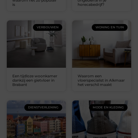
waarom het zo populair
ongedierte in je
is
horecabedrijf?
VERBOUWEN
WONING EN TUIN
Een tijdloze woonkamer
Waarom een
dankzij een gietvloer in
vloerspecialist in Alkmaar
Brabant
het verschil maakt
DIENSTVERLENING
MODE EN KLEDING