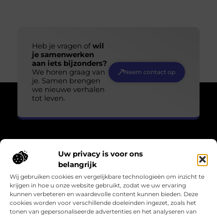
Heb je vragen of
wil
je samenwerken
aan iets bijzonders?
We horen graag van
Neem contact op
je. Samen brengen
we nieuwe verhalen
tot leven.
Uw privacy is voor ons
Over Losser Digitaal
belangrijk
“Kijk omhoog. Vind het wonder in het gewone.”
Wij gebruiken cookies en vergelijkbare technologieën om inzicht te
Losser-digitaal.nl nodigt je uit om de magie in het alledaagse
krijgen in hoe u onze website gebruikt, zodat we uw ervaring
te zien. Inspirerende blogs en verhalen die verwondering
kunnen verbeteren en waardevolle content kunnen bieden. Deze
oproepen en het leven in een ander licht zetten.
cookies worden voor verschillende doeleinden ingezet, zoals het
tonen van gepersonaliseerde advertenties en het analyseren van
Bericht categorie