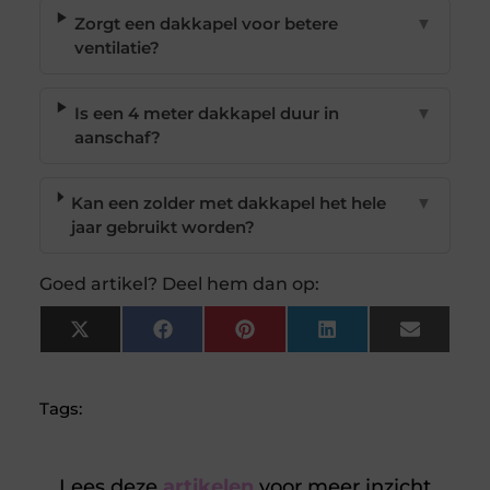
Zorgt een dakkapel voor betere
▼
ventilatie?
Is een 4 meter dakkapel duur in
▼
aanschaf?
Kan een zolder met dakkapel het hele
▼
jaar gebruikt worden?
Goed artikel? Deel hem dan op:
X
Facebook
Pinterest
LinkedIn
Email
(Twitter)
Tags:
Lees deze
artikelen
voor meer inzicht