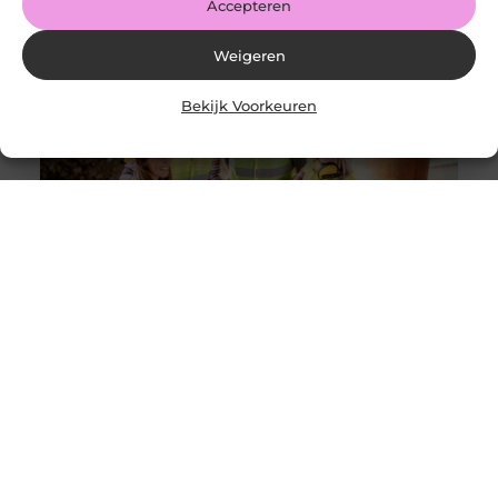
Accepteren
Weigeren
Bekijk Voorkeuren
Solliciteer vandaag nog op een vacature
werkvoorbereider en ga werken in de bouw
Goed artikel? Deel hem dan op: Share on X (Twitter)
Share on Facebook Share on Pinterest Share on
LinkedIn Share