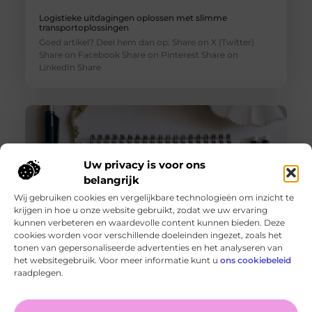
Logistieke uitdagingen oplossen met slimme
transportoplossingen
Goed artikel? Deel hem dan op: Share on X (Twitter)
Share on Facebook Share on Pinterest Share on
LinkedIn Share
Uw privacy is voor ons
belangrijk
Wij gebruiken cookies en vergelijkbare technologieën om inzicht te
krijgen in hoe u onze website gebruikt, zodat we uw ervaring
kunnen verbeteren en waardevolle content kunnen bieden. Deze
cookies worden voor verschillende doeleinden ingezet, zoals het
tonen van gepersonaliseerde advertenties en het analyseren van
De voordelen van het drukken van kalenders voor jouw
het websitegebruik. Voor meer informatie kunt u
ons cookiebeleid
bedrijf!
raadplegen.
Goed artikel? Deel hem dan op: Share on X (Twitter)
Share on Facebook Share on Pinterest Share on
LinkedIn Share