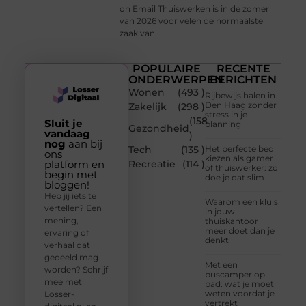
on Email Thuiswerken is in de zomer
van 2026 voor velen de normaalste
zaak van
POPULAIRE
RECENTE
ONDERWERPEN
BERICHTEN
Wonen
(493 )
Rijbewijs halen in
Den Haag zonder
Zakelijk
(298 )
stress in je
(158
Sluit je
planning
Gezondheid
vandaag
)
nog
aan bij
Tech
(135 )
Het perfecte bed
ons
kiezen als gamer
platform en
Recreatie
(114 )
of thuiswerker: zo
begin met
doe je dat slim
bloggen!
Heb jij iets te
Waarom een kluis
vertellen? Een
in jouw
mening,
thuiskantoor
meer doet dan je
ervaring of
denkt
verhaal dat
gedeeld mag
Met een
worden? Schrijf
buscamper op
mee met
pad: wat je moet
weten voordat je
Losser-
vertrekt