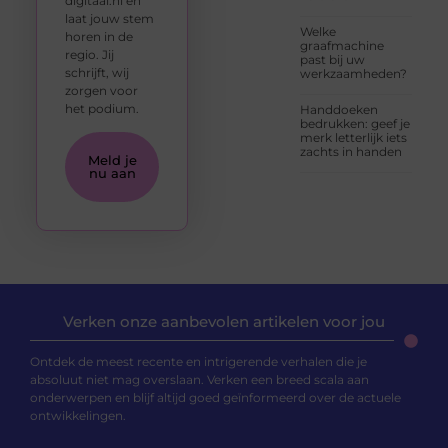
digitaal.nl en
laat jouw stem
Welke
horen in de
graafmachine
regio. Jij
past bij uw
schrijft, wij
werkzaamheden?
zorgen voor
het podium.
Handdoeken
bedrukken: geef je
merk letterlijk iets
zachts in handen
Meld je
nu aan
Verken onze aanbevolen artikelen voor jou
Ontdek de meest recente en intrigerende verhalen die je
absoluut niet mag overslaan. Verken een breed scala aan
onderwerpen en blijf altijd goed geïnformeerd over de actuele
ontwikkelingen.