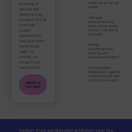
meer doet dan je
ervaring of
denkt
verhaal dat
gedeeld mag
Met een
worden? Schrijf
buscamper op
mee met
pad: wat je moet
weten voordat je
Losser-
vertrekt
digitaal.nl en
laat jouw stem
Welke
horen in de
graafmachine
regio. Jij
past bij uw
schrijft, wij
werkzaamheden?
zorgen voor
het podium.
Handdoeken
bedrukken: geef je
merk letterlijk iets
zachts in handen
Meld je
nu aan
Verken onze aanbevolen artikelen voor jou