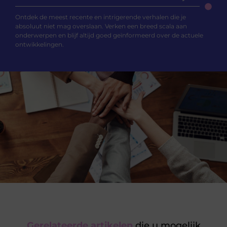
Ontdek de meest recente en intrigerende verhalen die je
absoluut niet mag overslaan. Verken een breed scala aan
onderwerpen en blijf altijd goed geïnformeerd over de actuele
ontwikkelingen.
Gerelateerde artikelen
die u mogelijk