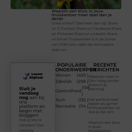
Waarom een kluis in jouw
thuiskantoor meer doet dan je
denkt
Goed artikel? Deel hem dan op: Share
on X (Twitter) Share on Facebook Share
on Pinterest Share on LinkedIn Share
on Email Thuiswerken is in de zomer
van 2026 voor velen de normaalste
zaak van
POPULAIRE
RECENTE
ONDERWERPEN
BERICHTEN
Wonen
(493 )
Rijbewijs halen in
Den Haag zonder
Zakelijk
(298 )
stress in je
(158
Sluit je
planning
Gezondheid
vandaag
)
nog
aan bij
Tech
(135 )
Het perfecte bed
ons
kiezen als gamer
platform en
Recreatie
(114 )
of thuiswerker: zo
begin met
doe je dat slim
bloggen!
Heb jij iets te
Waarom een kluis
vertellen? Een
in jouw
mening,
thuiskantoor