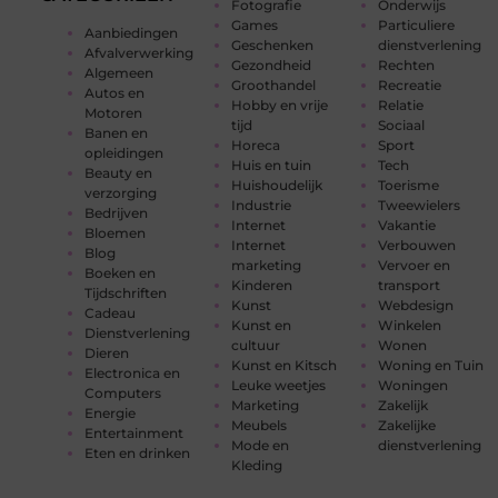
Fotografie
Onderwijs
Games
Particuliere
Aanbiedingen
Geschenken
dienstverlening
Afvalverwerking
Gezondheid
Rechten
Algemeen
Groothandel
Recreatie
Autos en
Hobby en vrije
Relatie
Motoren
tijd
Sociaal
Banen en
Horeca
Sport
opleidingen
Huis en tuin
Tech
Beauty en
Huishoudelijk
Toerisme
verzorging
Industrie
Tweewielers
Bedrijven
Internet
Vakantie
Bloemen
Internet
Verbouwen
Blog
marketing
Vervoer en
Boeken en
Kinderen
transport
Tijdschriften
Kunst
Webdesign
Cadeau
Kunst en
Winkelen
Dienstverlening
cultuur
Wonen
Dieren
Kunst en Kitsch
Woning en Tuin
Electronica en
Leuke weetjes
Woningen
Computers
Marketing
Zakelijk
Energie
Meubels
Zakelijke
Entertainment
Mode en
dienstverlening
Eten en drinken
Kleding