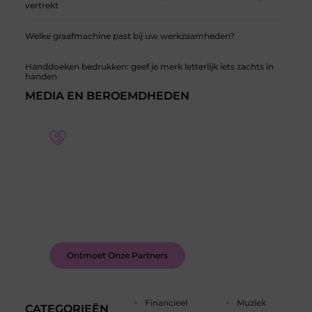
vertrekt
Welke graafmachine past bij uw werkzaamheden?
Handdoeken bedrukken: geef je merk letterlijk iets zachts in
handen
MEDIA EN BEROEMDHEDEN
Word deel van een actieve blogcommunity
Bij ons krijg je meer dan alleen een plek om te
schrijven. Ontmoet andere schrijvers, ontvang
feedback, en laat je inspireren door de verhalen
van anderen.
Ontmoet Onze Partners
Financieel
Muziek
CATEGORIEËN