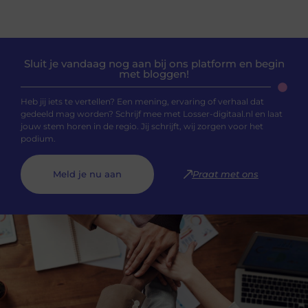
Sluit je vandaag nog aan bij ons platform en begin
met bloggen!
Heb jij iets te vertellen? Een mening, ervaring of verhaal dat
gedeeld mag worden? Schrijf mee met Losser-digitaal.nl en laat
jouw stem horen in de regio. Jij schrijft, wij zorgen voor het
podium.
Meld je nu aan
Praat met ons