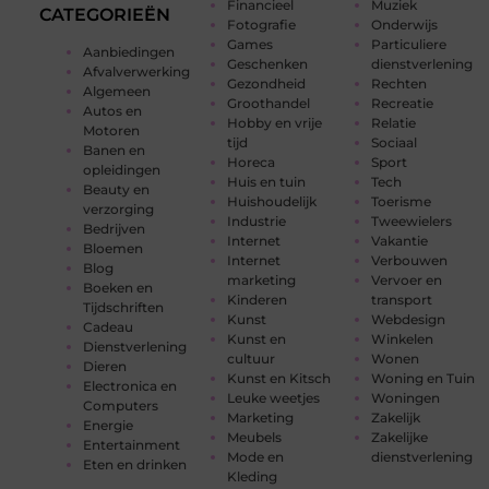
Financieel
Muziek
CATEGORIEËN
Fotografie
Onderwijs
Games
Particuliere
Aanbiedingen
Geschenken
dienstverlening
Afvalverwerking
Gezondheid
Rechten
Algemeen
Groothandel
Recreatie
Autos en
Hobby en vrije
Relatie
Motoren
tijd
Sociaal
Banen en
Horeca
Sport
opleidingen
Huis en tuin
Tech
Beauty en
Huishoudelijk
Toerisme
verzorging
Industrie
Tweewielers
Bedrijven
Internet
Vakantie
Bloemen
Internet
Verbouwen
Blog
marketing
Vervoer en
Boeken en
Kinderen
transport
Tijdschriften
Kunst
Webdesign
Cadeau
Kunst en
Winkelen
Dienstverlening
cultuur
Wonen
Dieren
Kunst en Kitsch
Woning en Tuin
Electronica en
Leuke weetjes
Woningen
Computers
Marketing
Zakelijk
Energie
Meubels
Zakelijke
Entertainment
Mode en
dienstverlening
Eten en drinken
Kleding