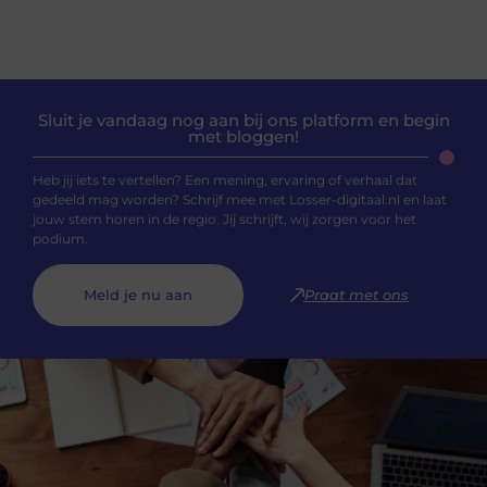
Sluit je vandaag nog aan bij ons platform en begin
met bloggen!
Heb jij iets te vertellen? Een mening, ervaring of verhaal dat
gedeeld mag worden? Schrijf mee met Losser-digitaal.nl en laat
jouw stem horen in de regio. Jij schrijft, wij zorgen voor het
podium.
Meld je nu aan
Praat met ons