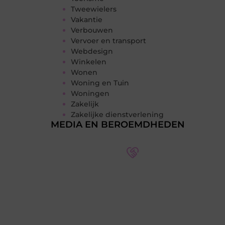
Tweewielers
Vakantie
Verbouwen
Vervoer en transport
Webdesign
Winkelen
Wonen
Woning en Tuin
Woningen
Zakelijk
Zakelijke dienstverlening
MEDIA EN BEROEMDHEDEN
Word deel van een actieve
blogcommunity
Bij ons krijg je meer dan alleen een
plek om te schrijven. Ontmoet andere
schrijvers, ontvang feedback, en laat je