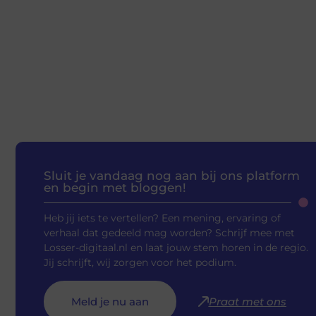
Sluit je vandaag nog aan bij ons platform
en begin met bloggen!
Heb jij iets te vertellen? Een mening, ervaring of
verhaal dat gedeeld mag worden? Schrijf mee met
Losser-digitaal.nl en laat jouw stem horen in de regio.
Jij schrijft, wij zorgen voor het podium.
Meld je nu aan
Praat met ons