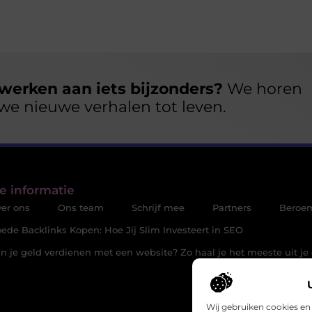
werken aan iets bijzonders?
We horen
we nieuwe verhalen tot leven.
e informatie
er ons
Ons team
Schrijf mee
Partners
Beroe
ede Backlinks Kopen: Hoe Jij Slim Investeert in SEO
n je geld verdienen met een website? Zo haal je het meeste uit je 
Wij gebruiken cookies en 