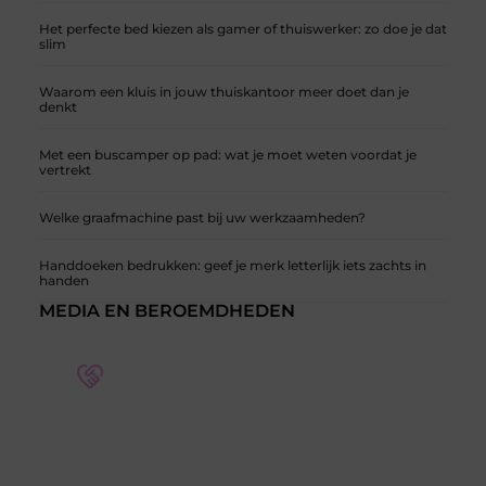
Het perfecte bed kiezen als gamer of thuiswerker: zo doe je dat
slim
Waarom een kluis in jouw thuiskantoor meer doet dan je
denkt
Met een buscamper op pad: wat je moet weten voordat je
vertrekt
Welke graafmachine past bij uw werkzaamheden?
Handdoeken bedrukken: geef je merk letterlijk iets zachts in
handen
MEDIA EN BEROEMDHEDEN
Word deel van een actieve blogcommunity
Bij ons krijg je meer dan alleen een plek om te
schrijven. Ontmoet andere schrijvers, ontvang