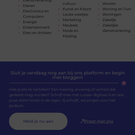
Dienstverlening
cultuur
Wonen
Dieren
Kunst en Kitsch
Woning en Tuin
Electronica en
Leuke weetjes
Woningen
Computers
Marketing
Zakelijk
Energie
Meubels
Zakelijke
Entertainment
Mode en
dienstverlening
Eten en drinken
Kleding
Sluit je vandaag nog aan bij ons platform en begin
met bloggen!
Heb jij iets te vertellen? Een mening, ervaring of verhaal dat
gedeeld mag worden? Schrijf mee met Losser-digitaal.nl en laat
jouw stem horen in de regio. Jij schrijft, wij zorgen voor het
podium.
Meld je nu aan
Praat met ons