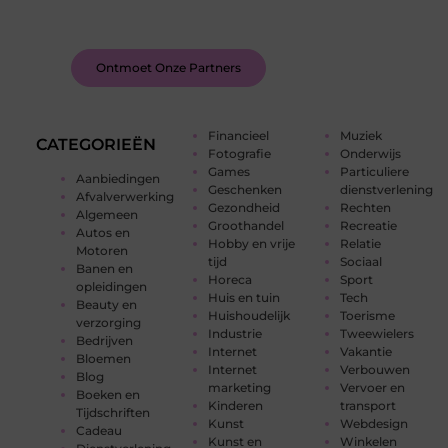
feedback, en laat je inspireren door de verhalen
van anderen.
Ontmoet Onze Partners
Financieel
Muziek
CATEGORIEËN
Fotografie
Onderwijs
Games
Particuliere
Aanbiedingen
Geschenken
dienstverlening
Afvalverwerking
Gezondheid
Rechten
Algemeen
Groothandel
Recreatie
Autos en
Hobby en vrije
Relatie
Motoren
tijd
Sociaal
Banen en
Horeca
Sport
opleidingen
Huis en tuin
Tech
Beauty en
Huishoudelijk
Toerisme
verzorging
Industrie
Tweewielers
Bedrijven
Internet
Vakantie
Bloemen
Internet
Verbouwen
Blog
marketing
Vervoer en
Boeken en
Kinderen
transport
Tijdschriften
Kunst
Webdesign
Cadeau
Kunst en
Winkelen